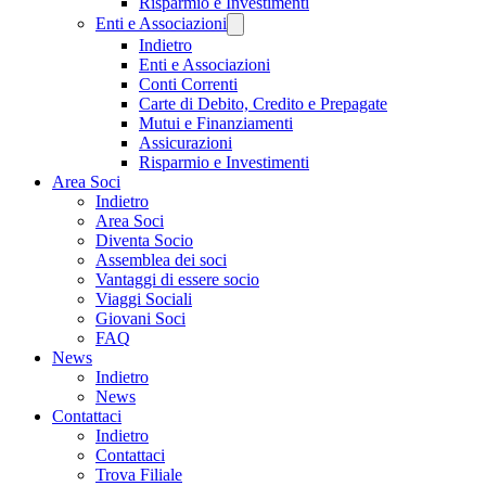
Risparmio e Investimenti
Enti e Associazioni
Indietro
Enti e Associazioni
Conti Correnti
Carte di Debito, Credito e Prepagate
Mutui e Finanziamenti
Assicurazioni
Risparmio e Investimenti
Area Soci
Indietro
Area Soci
Diventa Socio
Assemblea dei soci
Vantaggi di essere socio
Viaggi Sociali
Giovani Soci
FAQ
News
Indietro
News
Contattaci
Indietro
Contattaci
Trova Filiale