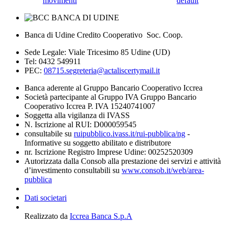
movimenti
default
Banca di Udine Credito Cooperativo Soc. Coop.
Sede Legale: Viale Tricesimo 85 Udine (UD)
Tel: 0432 549911
PEC:
08715.segreteria@actaliscertymail.it
Banca aderente al Gruppo Bancario Cooperativo Iccrea
Società partecipante al Gruppo IVA Gruppo Bancario
Cooperativo Iccrea P. IVA 15240741007
Soggetta alla vigilanza di IVASS
N. Iscrizione al RUI: D000059545
consultabile su
ruipubblico.ivass.it/rui-pubblica/ng
-
Informative su soggetto abilitato e distributore
nr. Iscrizione Registro Imprese Udine: 00252520309
Autorizzata dalla Consob alla prestazione dei servizi e attività
d’investimento consultabili su
www.consob.it/web/area-
pubblica
Dati societari
Realizzato da
Iccrea Banca S.p.A