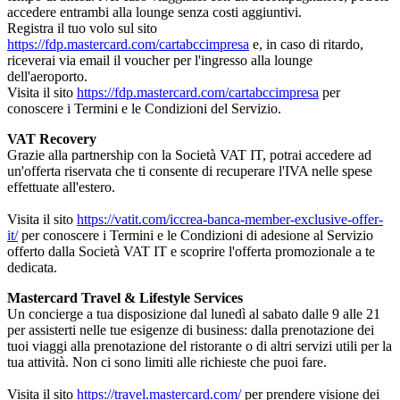
accedere entrambi alla lounge senza costi aggiuntivi.
Registra il tuo volo sul sito
https://fdp.mastercard.com/cartabccimpresa
e, in caso di ritardo,
riceverai via email il voucher per l'ingresso alla lounge
dell'aeroporto.
Visita il sito
https://fdp.mastercard.com/cartabccimpresa
per
conoscere i Termini e le Condizioni del Servizio.
VAT Recovery
Grazie alla partnership con la Società VAT IT, potrai accedere ad
un'offerta riservata che ti consente di recuperare l'IVA nelle spese
effettuate all'estero.
Visita il sito
https://vatit.com/iccrea-banca-member-exclusive-offer-
it/
per conoscere i Termini e le Condizioni di adesione al Servizio
offerto dalla Società VAT IT e scoprire l'offerta promozionale a te
dedicata.
Mastercard Travel & Lifestyle Services
Un concierge a tua disposizione dal lunedì al sabato dalle 9 alle 21
per assisterti nelle tue esigenze di business: dalla prenotazione dei
tuoi viaggi alla prenotazione del ristorante o di altri servizi utili per la
tua attività. Non ci sono limiti alle richieste che puoi fare.
Visita il sito
https://travel.mastercard.com/
per prendere visione dei