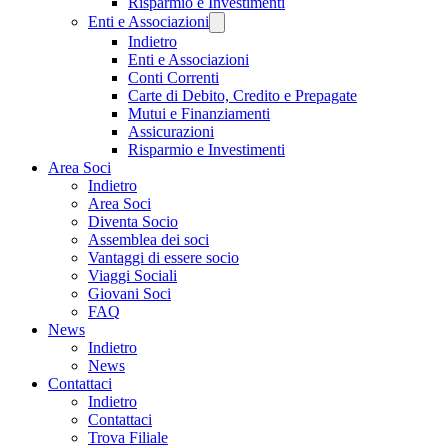
Risparmio e Investimenti
Enti e Associazioni
Indietro
Enti e Associazioni
Conti Correnti
Carte di Debito, Credito e Prepagate
Mutui e Finanziamenti
Assicurazioni
Risparmio e Investimenti
Area Soci
Indietro
Area Soci
Diventa Socio
Assemblea dei soci
Vantaggi di essere socio
Viaggi Sociali
Giovani Soci
FAQ
News
Indietro
News
Contattaci
Indietro
Contattaci
Trova Filiale