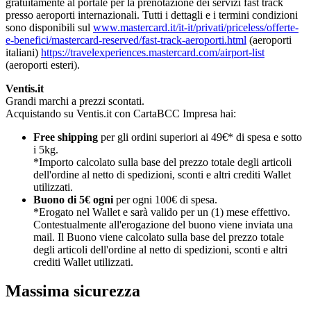
gratuitamente al portale per la prenotazione dei servizi fast track
presso aeroporti internazionali. Tutti i dettagli e i termini condizioni
sono disponibili sul
www.mastercard.it/it-it/privati/priceless/offerte-
e-benefici/mastercard-reserved/fast-track-aeroporti.html
(aeroporti
italiani)
https://travelexperiences.mastercard.com/airport-list
(aeroporti esteri).
Ventis.it
Grandi marchi a prezzi scontati.
Acquistando su Ventis.it con CartaBCC Impresa hai:
Free shipping
per gli ordini superiori ai 49€* di spesa e sotto
i 5kg.
*Importo calcolato sulla base del prezzo totale degli articoli
dell'ordine al netto di spedizioni, sconti e altri crediti Wallet
utilizzati.
Buono di 5€ ogni
per ogni 100€ di spesa.
*Erogato nel Wallet e sarà valido per un (1) mese effettivo.
Contestualmente all'erogazione del buono viene inviata una
mail. Il Buono viene calcolato sulla base del prezzo totale
degli articoli dell'ordine al netto di spedizioni, sconti e altri
crediti Wallet utilizzati.
Massima sicurezza