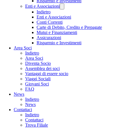
Risparmio e Investimenti
Enti e Associazioni
Indietro
Enti e Associazioni
Conti Correnti
Carte di Debito, Credito e Prepagate
Mutui e Finanziamenti
Assicurazioni
Risparmio e Investimenti
Area Soci
Indietro
Area Soci
Diventa Socio
Assemblea dei soci
Vantaggi di essere socio
Viaggi Sociali
Giovani Soci
FAQ
News
Indietro
News
Contattaci
Indietro
Contattaci
Trova Filiale