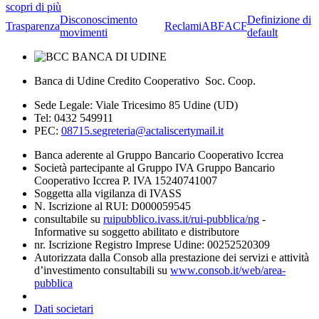
scopri di più
Disconoscimento
Definizione di
Trasparenza
Reclami
ABF
ACF
movimenti
default
Banca di Udine Credito Cooperativo Soc. Coop.
Sede Legale: Viale Tricesimo 85 Udine (UD)
Tel: 0432 549911
PEC:
08715.segreteria@actaliscertymail.it
Banca aderente al Gruppo Bancario Cooperativo Iccrea
Società partecipante al Gruppo IVA Gruppo Bancario
Cooperativo Iccrea P. IVA 15240741007
Soggetta alla vigilanza di IVASS
N. Iscrizione al RUI: D000059545
consultabile su
ruipubblico.ivass.it/rui-pubblica/ng
-
Informative su soggetto abilitato e distributore
nr. Iscrizione Registro Imprese Udine: 00252520309
Autorizzata dalla Consob alla prestazione dei servizi e attività
d’investimento consultabili su
www.consob.it/web/area-
pubblica
Dati societari