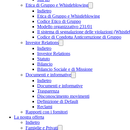
Etica di Gruppo e Whistleblowing
Indietro
Etica di Gruppo e Whistleblowing
Codice Etico di Gruppo
Modello organizzativo 231/01
Il sistema di segnalazione delle violazioni (Whistl
Codice di Condotta Anticorruzione di Gruppo
Investor Relations
Indietro
Investor Relations
Statuto
Bilancio
Bilancio Sociale e di Missione
Documenti e informative
Indietro
Documenti e informative
Trasparenza
Disconoscimento movimenti
Definizione di Default
Reclami
Rapporti con i fornitori
La nostra offerta
Indietro
Famiglie e Privati