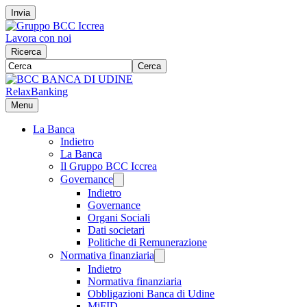
Invia
Lavora con noi
Ricerca
Cerca
RelaxBanking
Menu
La Banca
Indietro
La Banca
Il Gruppo BCC Iccrea
Governance
Indietro
Governance
Organi Sociali
Dati societari
Politiche di Remunerazione
Normativa finanziaria
Indietro
Normativa finanziaria
Obbligazioni Banca di Udine
MiFID