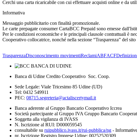
Cerchi una carta ricaricabile con cui effettuare acquisti online e da util
Informativa
Messaggio pubblicitario con finalità promozionale.
Le carte prepagate consumer CartaBCC Prepaid sono emesse dall'Istit
Per le condizioni economiche e le principali clausole contrattuali è nece
Cooperativo collocatrice, nonché nella sezione “Trasparenza” del sito
Trasparenza
Disconoscimento movimenti
Reclami
ABF
ACF
Definizion
Banca di Udine Credito Cooperativo Soc. Coop.
Sede Legale: Viale Tricesimo 85 Udine (UD)
Tel: 0432 549911
PEC:
08715.segreteria@actaliscertymail.it
Banca aderente al Gruppo Bancario Cooperativo Iccrea
Società partecipante al Gruppo IVA Gruppo Bancario Coopera
Soggetta alla vigilanza di IVASS
N. Iscrizione al RUI: D000059545
consultabile su
ruipubblico.ivass.it/rui-pubblica/ng
- Informative
nr. Iscrizione Registro Imprese Udine: 00252520309