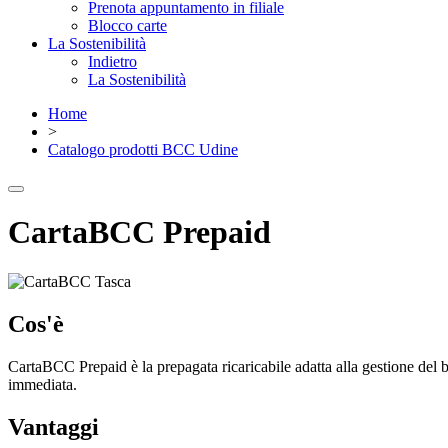
Prenota appuntamento in filiale
Blocco carte
La Sostenibilità
Indietro
La Sostenibilità
Home
>
Catalogo prodotti BCC Udine
CartaBCC Prepaid
Cos'è
CartaBCC Prepaid è la prepagata ricaricabile adatta alla gestione del 
immediata.
Vantaggi