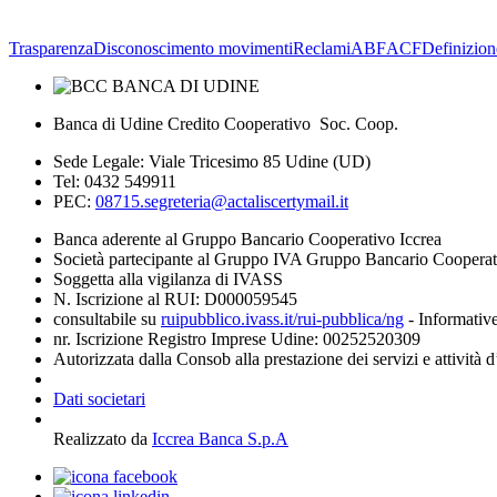
Trasparenza
Disconoscimento movimenti
Reclami
ABF
ACF
Definizion
Banca di Udine Credito Cooperativo Soc. Coop.
Sede Legale: Viale Tricesimo 85 Udine (UD)
Tel: 0432 549911
PEC:
08715.segreteria@actaliscertymail.it
Banca aderente al Gruppo Bancario Cooperativo Iccrea
Società partecipante al Gruppo IVA Gruppo Bancario Coopera
Soggetta alla vigilanza di IVASS
N. Iscrizione al RUI: D000059545
consultabile su
ruipubblico.ivass.it/rui-pubblica/ng
- Informative
nr. Iscrizione Registro Imprese Udine: 00252520309
Autorizzata dalla Consob alla prestazione dei servizi e attività 
Dati societari
Realizzato da
Iccrea Banca S.p.A