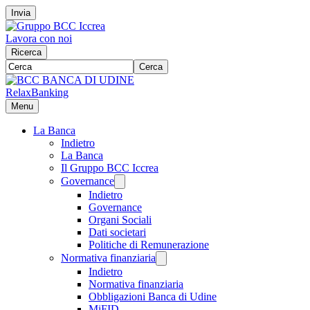
Invia
Lavora con noi
Ricerca
Cerca
RelaxBanking
Menu
La Banca
Indietro
La Banca
Il Gruppo BCC Iccrea
Governance
Indietro
Governance
Organi Sociali
Dati societari
Politiche di Remunerazione
Normativa finanziaria
Indietro
Normativa finanziaria
Obbligazioni Banca di Udine
MiFID