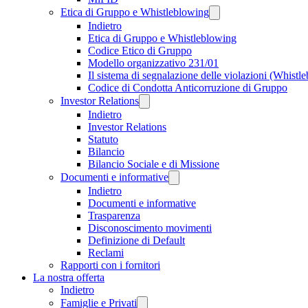
Etica di Gruppo e Whistleblowing
Indietro
Etica di Gruppo e Whistleblowing
Codice Etico di Gruppo
Modello organizzativo 231/01
Il sistema di segnalazione delle violazioni (Whistl
Codice di Condotta Anticorruzione di Gruppo
Investor Relations
Indietro
Investor Relations
Statuto
Bilancio
Bilancio Sociale e di Missione
Documenti e informative
Indietro
Documenti e informative
Trasparenza
Disconoscimento movimenti
Definizione di Default
Reclami
Rapporti con i fornitori
La nostra offerta
Indietro
Famiglie e Privati