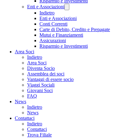
Risparmio e Investimenti
Enti e Associazioni
Indietro
Enti e Associazioni
Conti Correnti
Carte di Debito, Credito e Prepagate
Mutui e Finanziamenti
Assicurazioni
Risparmio e Investimenti
Area Soci
Indietro
Area Soci
Diventa Socio
Assemblea dei soci
Vantaggi di essere socio
Viaggi Sociali
Giovani Soci
FAQ
News
Indietro
News
Contattaci
Indietro
Contattaci
Trova Filiale