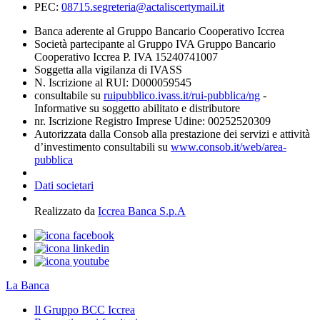
PEC:
08715.segreteria@actaliscertymail.it
Banca aderente al Gruppo Bancario Cooperativo Iccrea
Società partecipante al Gruppo IVA Gruppo Bancario
Cooperativo Iccrea P. IVA 15240741007
Soggetta alla vigilanza di IVASS
N. Iscrizione al RUI: D000059545
consultabile su
ruipubblico.ivass.it/rui-pubblica/ng
-
Informative su soggetto abilitato e distributore
nr. Iscrizione Registro Imprese Udine: 00252520309
Autorizzata dalla Consob alla prestazione dei servizi e attività
d’investimento consultabili su
www.consob.it/web/area-
pubblica
Dati societari
Realizzato da
Iccrea Banca S.p.A
La Banca
Il Gruppo BCC Iccrea