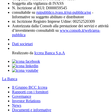
Soggetta alla vigilanza di IVASS
N. Iscrizione al RUI: D000059545
consultabile su
ruipubblico.ivass.it/rui-pubblica/ng
-
Informative su soggetto abilitato e distributore
nr. Iscrizione Registro Imprese Udine: 00252520309
Autorizzata dalla Consob alla prestazione dei servizi e attività
d’investimento consultabili su
www.consob.it/web/area-
pubblica
Dati societari
Realizzato da
Iccrea Banca S.p.A
La Banca
Il Gruppo BCC Iccrea
Rapporti con i fornitori
Governance
Investor Relations
News
Documenti e informative