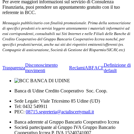
Per avere maggiori informazioni sul servizio di Consulenza
Finanziaria, puoi prendere un appuntamento gratuito con il tuo
referente in BCC.
Messaggio pubblicitario con finalità promozionale. Prima della sottoscrizione
di specifici prodotti e/o servizi leggere attentamente i materiali informativi ad
essi corrispondenti, consultabili sui Siti Internet e nelle Filiali delle Banche di
Credito Cooperativo del Gruppo Bancario Cooperativo Iccrea nonché, per
specifici prodotti/servizi, anche sui siti dei rispettivi emittenti/offerenti (es.
Compagnie di assicurazione, Società di Gestione del Risparmio/SICAV, etc)
Disconoscimento
Definizione di
Trasparenza
Reclami
ABF
ACF
movimenti
default
Banca di Udine Credito Cooperativo Soc. Coop.
Sede Legale: Viale Tricesimo 85 Udine (UD)
Tel: 0432 549911
PEC:
08715.segreteria@actaliscertymail.it
Banca aderente al Gruppo Bancario Cooperativo Iccrea
Società partecipante al Gruppo IVA Gruppo Bancario
Cooperativo Iccrea P. IVA 15240741007