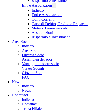
Risparmio e Investimenti
Enti e Associazioni
Indietro
Enti e Associazioni
Conti Correnti
Carte di Debito, Credito e Prepagate
Mutui e Finanziamenti
Assicurazioni
Risparmio e Investimenti
Area Soci
Indietro
Area Soci
Diventa Socio
Assemblea dei soci
Vantaggi di essere socio
Viaggi Sociali
Giovani Soci
FAQ
News
Indietro
News
Contattaci
Indietro
Contattaci
Trova Filiale