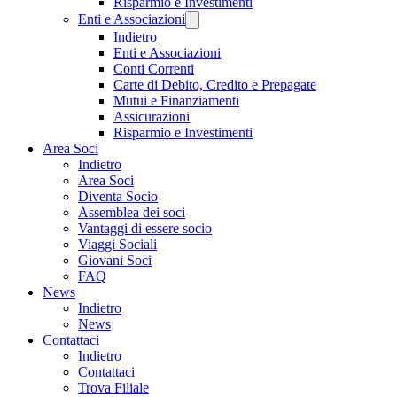
Risparmio e Investimenti
Enti e Associazioni
Indietro
Enti e Associazioni
Conti Correnti
Carte di Debito, Credito e Prepagate
Mutui e Finanziamenti
Assicurazioni
Risparmio e Investimenti
Area Soci
Indietro
Area Soci
Diventa Socio
Assemblea dei soci
Vantaggi di essere socio
Viaggi Sociali
Giovani Soci
FAQ
News
Indietro
News
Contattaci
Indietro
Contattaci
Trova Filiale