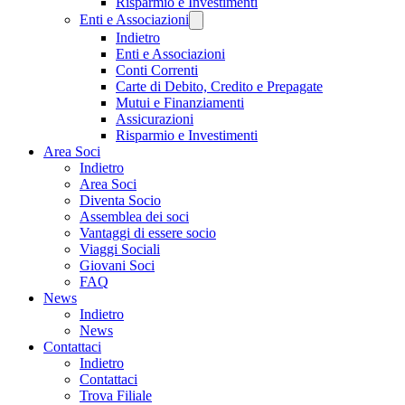
Risparmio e Investimenti
Enti e Associazioni
Indietro
Enti e Associazioni
Conti Correnti
Carte di Debito, Credito e Prepagate
Mutui e Finanziamenti
Assicurazioni
Risparmio e Investimenti
Area Soci
Indietro
Area Soci
Diventa Socio
Assemblea dei soci
Vantaggi di essere socio
Viaggi Sociali
Giovani Soci
FAQ
News
Indietro
News
Contattaci
Indietro
Contattaci
Trova Filiale