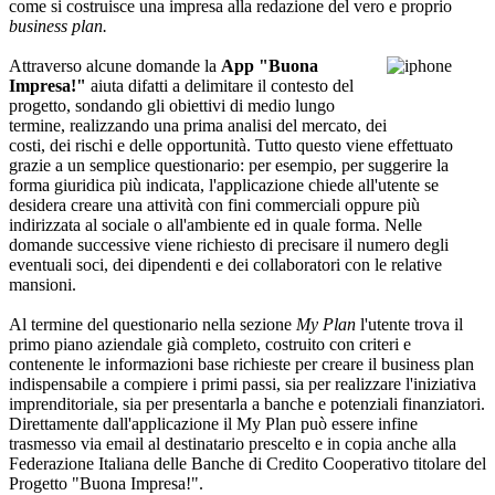
come si costruisce una impresa alla redazione del vero e proprio
business plan.
Attraverso alcune domande la
App "Buona
Impresa!"
aiuta difatti a delimitare il contesto del
progetto, sondando gli obiettivi di medio lungo
termine, realizzando una prima analisi del mercato, dei
costi, dei rischi e delle opportunità. Tutto questo viene effettuato
grazie a un semplice questionario: per esempio, per suggerire la
forma giuridica più indicata, l'applicazione chiede all'utente se
desidera creare una attività con fini commerciali oppure più
indirizzata al sociale o all'ambiente ed in quale forma. Nelle
domande successive viene richiesto di precisare il numero degli
eventuali soci, dei dipendenti e dei collaboratori con le relative
mansioni.
Al termine del questionario nella sezione
My Plan
l'utente trova il
primo piano aziendale già completo, costruito con criteri e
contenente le informazioni base richieste per creare il business plan
indispensabile a compiere i primi passi, sia per realizzare l'iniziativa
imprenditoriale, sia per presentarla a banche e potenziali finanziatori.
Direttamente dall'applicazione il My Plan può essere infine
trasmesso via email al destinatario prescelto e in copia anche alla
Federazione Italiana delle Banche di Credito Cooperativo titolare del
Progetto "Buona Impresa!".