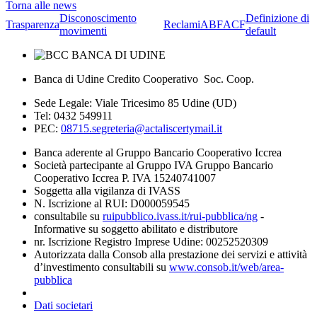
Torna alle news
Disconoscimento
Definizione di
Trasparenza
Reclami
ABF
ACF
movimenti
default
Banca di Udine Credito Cooperativo Soc. Coop.
Sede Legale: Viale Tricesimo 85 Udine (UD)
Tel: 0432 549911
PEC:
08715.segreteria@actaliscertymail.it
Banca aderente al Gruppo Bancario Cooperativo Iccrea
Società partecipante al Gruppo IVA Gruppo Bancario
Cooperativo Iccrea P. IVA 15240741007
Soggetta alla vigilanza di IVASS
N. Iscrizione al RUI: D000059545
consultabile su
ruipubblico.ivass.it/rui-pubblica/ng
-
Informative su soggetto abilitato e distributore
nr. Iscrizione Registro Imprese Udine: 00252520309
Autorizzata dalla Consob alla prestazione dei servizi e attività
d’investimento consultabili su
www.consob.it/web/area-
pubblica
Dati societari