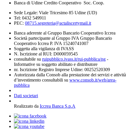
Banca di Udine Credito Cooperativo Soc. Coop.
Sede Legale: Viale Tricesimo 85 Udine (UD)
Tel: 0432 549911
PEC:
08715.segreteria@actaliscertymail.it
Banca aderente al Gruppo Bancario Cooperativo Iccrea
Società partecipante al Gruppo IVA Gruppo Bancario
Cooperativo Iccrea P. IVA 15240741007
Soggetta alla vigilanza di IVASS
N. Iscrizione al RUI: D000059545
consultabile su
ruipubblico.ivass.it/rui-pubblica/ng
-
Informative su soggetto abilitato e distributore
nr. Iscrizione Registro Imprese Udine: 00252520309
Autorizzata dalla Consob alla prestazione dei servizi e attività
d’investimento consultabili su
www.consob.it/web/area-
pubblica
Dati societari
Realizzato da
Iccrea Banca S.p.A