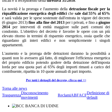
fiscali e il recepimento della
direttiva 31/2010
.
La novità è la proroga e l'aumento della
detrazione fiscale per la
riqualificazione energetica degli edifici
che
sale dal 55% al 65%
e sarà valida per le spese sostenute dall'entrata in vigore del decreto
(6 giugno 2013)
fino alla fine del 2013
per i privati, e fino a
giugno
2014
per interventi di entità maggiore sulle parti comuni dei
condomio. L'obiettivo del decreto è favorire le opere con un più
elevato ritorno in termini di risparmio energetico, ossia quelle che
riguardano gli interi edifici e non semplicemente i singoli
appartamenti.
L'aumento e la proroga delle detrazioni daranno la possibilità a
quanti non lo avessero già fatto, di migliorare l'efficienza energetica
del proprio edificio potendo godere della detrazione dell'imposta
lorda per una quota pari al 65% degli importi rimasti a carico del
contribuente, ripartita in 10 quote annuali di pari importo.
Per tutti i dettagli del decreto, clicca qui >>
Torna alle news
Disconoscimento
Definizione di
Trasparenza
Reclami
ABF
ACF
movimenti
default