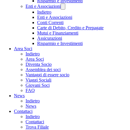
Risparmio e Investimenti
Enti e Associazioni
Indietro
Enti e Associazioni
Conti Correnti
Carte di Debito, Credito e Prepagate
Mutui e Finanziamenti
Assicurazioni
Risparmio e Investimenti
Area Soci
Indietro
Area Soci
Diventa Socio
Assemblea dei soci
Vantaggi di essere socio
Viaggi Sociali
Giovani Soci
FAQ
News
Indietro
News
Contattaci
Indietro
Contattaci
Trova Filiale