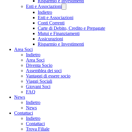
Risparmio e Investimenti
Enti e Associazioni
Indietro
Enti e Associazioni
Conti Correnti
Carte di Debito, Credito e Prepagate
Mutui e Finanziamenti
Assicurazioni
Risparmio e Investimenti
Area Soci
Indietro
Area Soci
Diventa Socio
Assemblea dei soci
Vantaggi di essere socio
Viaggi Sociali
Giovani Soci
FAQ
News
Indietro
News
Contattaci
Indietro
Contattaci
Trova Filiale