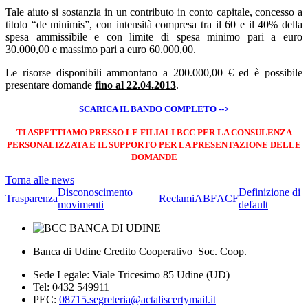
Tale aiuto si sostanzia in un contributo in conto capitale, concesso a
titolo “de minimis”, con intensità compresa tra il 60 e il 40% della
spesa ammissibile e con limite di spesa minimo pari a euro
30.000,00 e massimo pari a euro 60.000,00.
Le risorse disponibili ammontano a 200.000,00 € ed è possibile
presentare domande
fino al 22.04.2013
.
SCARICA IL BANDO COMPLETO -->
TI ASPETTIAMO PRESSO LE FILIALI BCC PER LA CONSULENZA
PERSONALIZZATA E IL SUPPORTO PER LA PRESENTAZIONE DELLE
DOMANDE
Torna alle news
Disconoscimento
Definizione di
Trasparenza
Reclami
ABF
ACF
movimenti
default
Banca di Udine Credito Cooperativo Soc. Coop.
Sede Legale: Viale Tricesimo 85 Udine (UD)
Tel: 0432 549911
PEC:
08715.segreteria@actaliscertymail.it