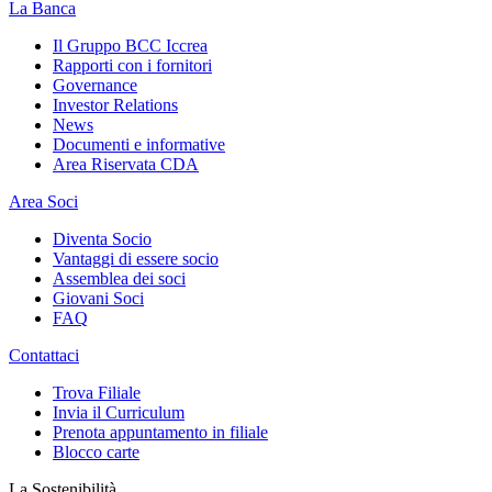
La Banca
Il Gruppo BCC Iccrea
Rapporti con i fornitori
Governance
Investor Relations
News
Documenti e informative
Area Riservata CDA
Area Soci
Diventa Socio
Vantaggi di essere socio
Assemblea dei soci
Giovani Soci
FAQ
Contattaci
Trova Filiale
Invia il Curriculum
Prenota appuntamento in filiale
Blocco carte
La Sostenibilità