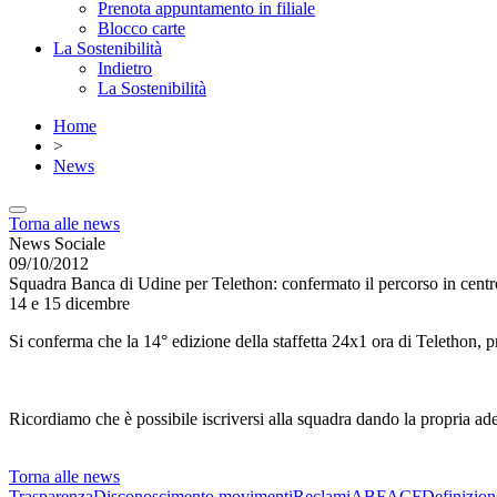
Prenota appuntamento in filiale
Blocco carte
La Sostenibilità
Indietro
La Sostenibilità
Home
>
News
Torna alle news
News Sociale
09/10/2012
Squadra Banca di Udine per Telethon: confermato il percorso in centr
14 e 15 dicembre
Si conferma che la 14° edizione della staffetta 24x1 ora di Telethon, pr
Ricordiamo che è possibile iscriversi alla squadra dando la propria ade
Torna alle news
Trasparenza
Disconoscimento movimenti
Reclami
ABF
ACF
Definizion