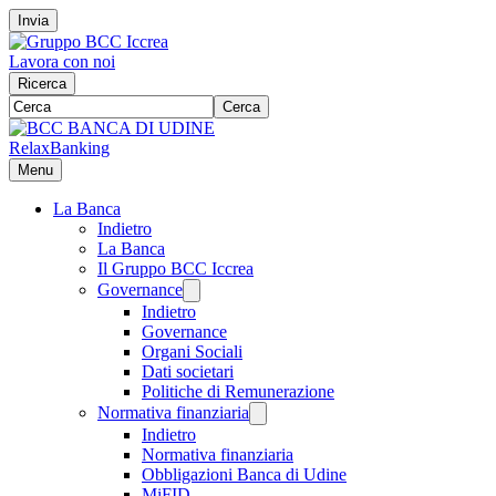
Invia
Lavora con noi
Ricerca
Cerca
RelaxBanking
Menu
La Banca
Indietro
La Banca
Il Gruppo BCC Iccrea
Governance
Indietro
Governance
Organi Sociali
Dati societari
Politiche di Remunerazione
Normativa finanziaria
Indietro
Normativa finanziaria
Obbligazioni Banca di Udine
MiFID