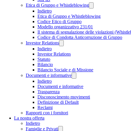
Etica di Gruppo e Whistleblowing
Indietro
Etica di Gruppo e Whistleblowing
Codice Etico di Gruppo
Modello organizzativo 231/01
Il sistema di segnalazione delle violazioni (Whistl
Codice di Condotta Anticorruzione di Gruppo
Investor Relations
Indietro
Investor Relations
Statuto
Bilancio
Bilancio Sociale e di Missione
Documenti e informative
Indietro
Documenti e informative
Trasparenza
Disconoscimento movimenti
Definizione di Default
Reclami
Rapporti con i fornitori
La nostra offerta
Indietro
Famiglie e Privati