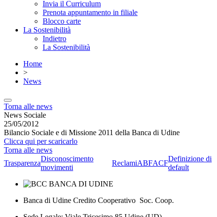
Invia il Curriculum
Prenota appuntamento in filiale
Blocco carte
La Sostenibilità
Indietro
La Sostenibilità
Home
>
News
Torna alle news
News Sociale
25/05/2012
Bilancio Sociale e di Missione 2011 della Banca di Udine
Clicca qui per scaricarlo
Torna alle news
Disconoscimento
Definizione di
Trasparenza
Reclami
ABF
ACF
movimenti
default
Banca di Udine Credito Cooperativo Soc. Coop.
Sede Legale: Viale Tricesimo 85 Udine (UD)