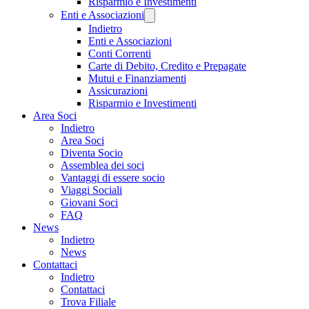
Risparmio e Investimenti
Enti e Associazioni
Indietro
Enti e Associazioni
Conti Correnti
Carte di Debito, Credito e Prepagate
Mutui e Finanziamenti
Assicurazioni
Risparmio e Investimenti
Area Soci
Indietro
Area Soci
Diventa Socio
Assemblea dei soci
Vantaggi di essere socio
Viaggi Sociali
Giovani Soci
FAQ
News
Indietro
News
Contattaci
Indietro
Contattaci
Trova Filiale