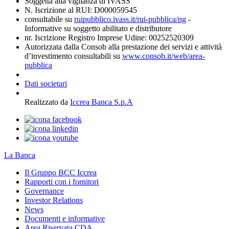
Soggetta alla vigilanza di IVASS
N. Iscrizione al RUI: D000059545
consultabile su
ruipubblico.ivass.it/rui-pubblica/ng
-
Informative su soggetto abilitato e distributore
nr. Iscrizione Registro Imprese Udine: 00252520309
Autorizzata dalla Consob alla prestazione dei servizi e attività
d’investimento consultabili su
www.consob.it/web/area-
pubblica
Dati societari
Realizzato da
Iccrea Banca S.p.A
La Banca
Il Gruppo BCC Iccrea
Rapporti con i fornitori
Governance
Investor Relations
News
Documenti e informative
Area Riservata CDA