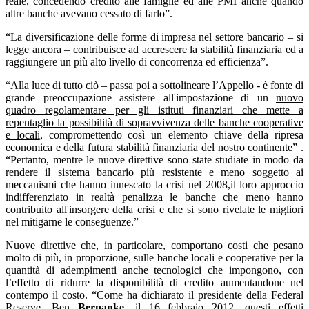
reale, concedendo credito alle famiglie ed alle PMI anche quando
altre banche avevano cessato di farlo”.
“La diversificazione delle forme di impresa nel settore bancario – si
legge ancora – contribuisce ad accrescere la stabilità finanziaria ed a
raggiungere un più alto livello di concorrenza ed efficienza”.
“Alla luce di tutto ciò – passa poi a sottolineare l’Appello - è fonte di
grande preoccupazione assistere all'impostazione di un
nuovo
quadro regolamentare per gli istituti finanziari che mette a
repentaglio la possibilità di sopravvivenza delle banche cooperative
e locali
, compromettendo così un elemento chiave della ripresa
economica e della futura stabilità finanziaria del nostro continente” .
“Pertanto, mentre le nuove direttive sono state studiate in modo da
rendere il sistema bancario più resistente e meno soggetto ai
meccanismi che hanno innescato la crisi nel 2008,il loro approccio
indifferenziato in realtà penalizza le banche che meno hanno
contribuito all'insorgere della crisi e che si sono rivelate le migliori
nel mitigarne le conseguenze.”
Nuove direttive che, in particolare, comportano costi che pesano
molto di più, in proporzione, sulle banche locali e cooperative per la
quantità di adempimenti anche tecnologici che impongono, con
l’effetto di ridurre la disponibilità di credito aumentandone nel
contempo il costo. “Come ha dichiarato il presidente della Federal
Reserve, Ben
Bernanke
, il 16 febbraio 2012, questi effetti