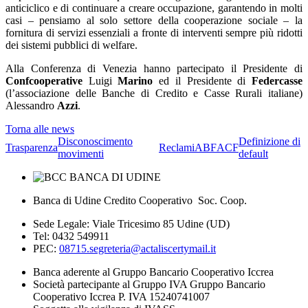
anticiclico e di continuare a creare occupazione, garantendo in molti
casi – pensiamo al solo settore della cooperazione sociale – la
fornitura di servizi essenziali a fronte di interventi sempre più ridotti
dei sistemi pubblici di welfare.
Alla Conferenza di Venezia hanno partecipato il Presidente di
Confcooperative
Luigi
Marino
ed il Presidente di
Federcasse
(l’associazione delle Banche di Credito e Casse Rurali italiane)
Alessandro
Azzi
.
Torna alle news
Disconoscimento
Definizione di
Trasparenza
Reclami
ABF
ACF
movimenti
default
Banca di Udine Credito Cooperativo Soc. Coop.
Sede Legale: Viale Tricesimo 85 Udine (UD)
Tel: 0432 549911
PEC:
08715.segreteria@actaliscertymail.it
Banca aderente al Gruppo Bancario Cooperativo Iccrea
Società partecipante al Gruppo IVA Gruppo Bancario
Cooperativo Iccrea P. IVA 15240741007