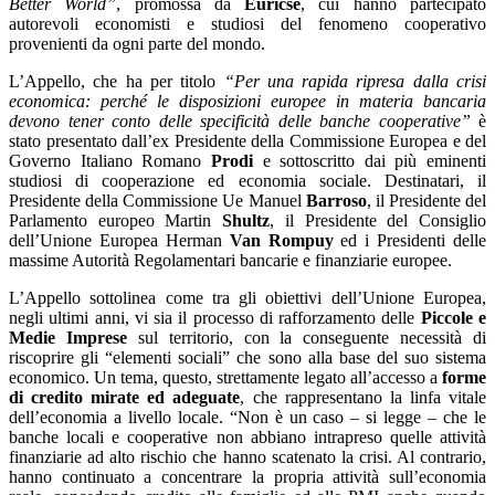
Better World”
, promossa da
Euricse
, cui hanno partecipato
autorevoli economisti e studiosi del fenomeno cooperativo
provenienti da ogni parte del mondo.
L’Appello, che ha per titolo
“Per una rapida ripresa dalla crisi
economica: perché le disposizioni europee in materia bancaria
devono tener conto delle specificità delle banche cooperative”
è
stato presentato dall’ex Presidente della Commissione Europea e del
Governo Italiano Romano
Prodi
e sottoscritto dai più eminenti
studiosi di cooperazione ed economia sociale. Destinatari, il
Presidente della Commissione Ue Manuel
Barroso
, il Presidente del
Parlamento europeo Martin
Shultz
, il Presidente del Consiglio
dell’Unione Europea Herman
Van Rompuy
ed i Presidenti delle
massime Autorità Regolamentari bancarie e finanziarie europee.
L’Appello sottolinea come tra gli obiettivi dell’Unione Europea,
negli ultimi anni, vi sia il processo di rafforzamento delle
Piccole e
Medie Imprese
sul territorio, con la conseguente necessità di
riscoprire gli “elementi sociali” che sono alla base del suo sistema
economico. Un tema, questo, strettamente legato all’accesso a
forme
di credito mirate ed adeguate
, che rappresentano la linfa vitale
dell’economia a livello locale. “Non è un caso – si legge – che le
banche locali e cooperative non abbiano intrapreso quelle attività
finanziarie ad alto rischio che hanno scatenato la crisi. Al contrario,
hanno continuato a concentrare la propria attività sull’economia