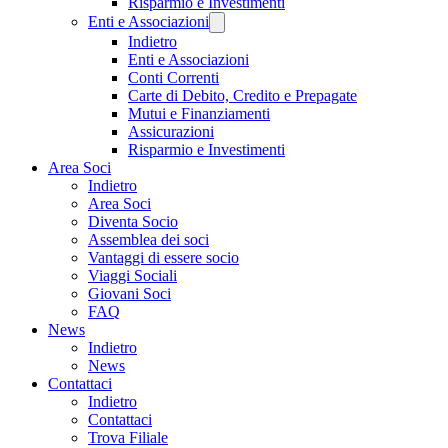
Risparmio e Investimenti
Enti e Associazioni
Indietro
Enti e Associazioni
Conti Correnti
Carte di Debito, Credito e Prepagate
Mutui e Finanziamenti
Assicurazioni
Risparmio e Investimenti
Area Soci
Indietro
Area Soci
Diventa Socio
Assemblea dei soci
Vantaggi di essere socio
Viaggi Sociali
Giovani Soci
FAQ
News
Indietro
News
Contattaci
Indietro
Contattaci
Trova Filiale