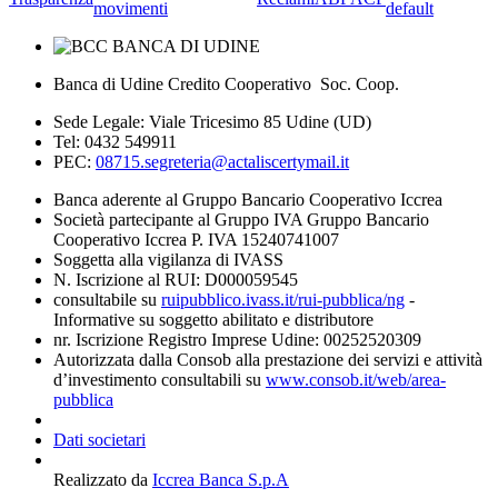
movimenti
default
Banca di Udine Credito Cooperativo Soc. Coop.
Sede Legale: Viale Tricesimo 85 Udine (UD)
Tel: 0432 549911
PEC:
08715.segreteria@actaliscertymail.it
Banca aderente al Gruppo Bancario Cooperativo Iccrea
Società partecipante al Gruppo IVA Gruppo Bancario
Cooperativo Iccrea P. IVA 15240741007
Soggetta alla vigilanza di IVASS
N. Iscrizione al RUI: D000059545
consultabile su
ruipubblico.ivass.it/rui-pubblica/ng
-
Informative su soggetto abilitato e distributore
nr. Iscrizione Registro Imprese Udine: 00252520309
Autorizzata dalla Consob alla prestazione dei servizi e attività
d’investimento consultabili su
www.consob.it/web/area-
pubblica
Dati societari
Realizzato da
Iccrea Banca S.p.A