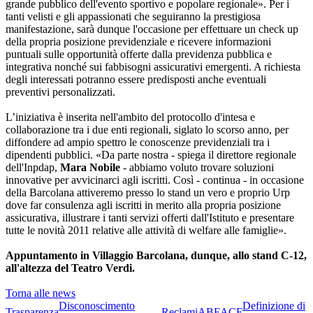
grande pubblico dell'evento sportivo e popolare regionale». Per i
tanti velisti e gli appassionati che seguiranno la prestigiosa
manifestazione, sarà dunque l'occasione per effettuare un check up
della propria posizione previdenziale e ricevere informazioni
puntuali sulle opportunità offerte dalla previdenza pubblica e
integrativa nonché sui fabbisogni assicurativi emergenti. A richiesta
degli interessati potranno essere predisposti anche eventuali
preventivi personalizzati.
L’iniziativa è inserita nell'ambito del protocollo d'intesa e
collaborazione tra i due enti regionali, siglato lo scorso anno, per
diffondere ad ampio spettro le conoscenze previdenziali tra i
dipendenti pubblici. «Da parte nostra - spiega il direttore regionale
dell'Inpdap,
Mara Nobile
- abbiamo voluto trovare soluzioni
innovative per avvicinarci agli iscritti. Così - continua - in occasione
della Barcolana attiveremo presso lo stand un vero e proprio Urp
dove far consulenza agli iscritti in merito alla propria posizione
assicurativa, illustrare i tanti servizi offerti dall'Istituto e presentare
tutte le novità 2011 relative alle attività di welfare alle famiglie».
Appuntamento in Villaggio Barcolana, dunque, allo stand C-12,
all'altezza del Teatro Verdi.
Torna alle news
Disconoscimento
Definizione di
Trasparenza
Reclami
ABF
ACF