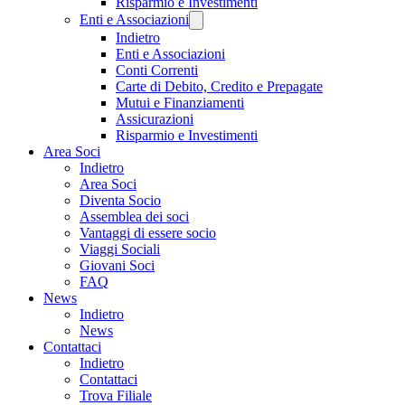
Risparmio e Investimenti
Enti e Associazioni
Indietro
Enti e Associazioni
Conti Correnti
Carte di Debito, Credito e Prepagate
Mutui e Finanziamenti
Assicurazioni
Risparmio e Investimenti
Area Soci
Indietro
Area Soci
Diventa Socio
Assemblea dei soci
Vantaggi di essere socio
Viaggi Sociali
Giovani Soci
FAQ
News
Indietro
News
Contattaci
Indietro
Contattaci
Trova Filiale