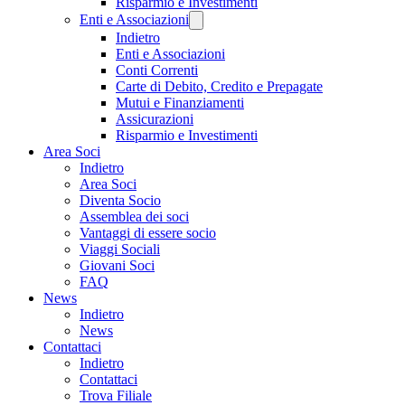
Risparmio e Investimenti
Enti e Associazioni
Indietro
Enti e Associazioni
Conti Correnti
Carte di Debito, Credito e Prepagate
Mutui e Finanziamenti
Assicurazioni
Risparmio e Investimenti
Area Soci
Indietro
Area Soci
Diventa Socio
Assemblea dei soci
Vantaggi di essere socio
Viaggi Sociali
Giovani Soci
FAQ
News
Indietro
News
Contattaci
Indietro
Contattaci
Trova Filiale