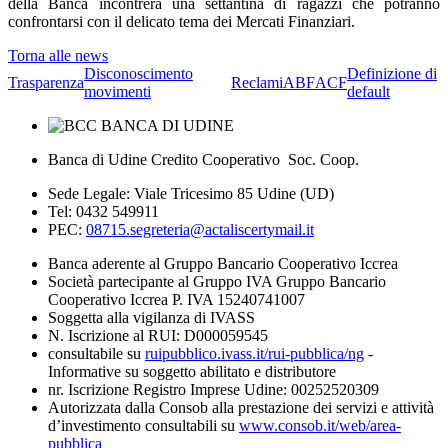
della Banca incontrerà una settantina di ragazzi che potranno
confrontarsi con il delicato tema dei Mercati Finanziari.
Torna alle news
Disconoscimento
Definizione di
Trasparenza
Reclami
ABF
ACF
movimenti
default
Banca di Udine Credito Cooperativo Soc. Coop.
Sede Legale: Viale Tricesimo 85 Udine (UD)
Tel: 0432 549911
PEC:
08715.segreteria@actaliscertymail.it
Banca aderente al Gruppo Bancario Cooperativo Iccrea
Società partecipante al Gruppo IVA Gruppo Bancario
Cooperativo Iccrea P. IVA 15240741007
Soggetta alla vigilanza di IVASS
N. Iscrizione al RUI: D000059545
consultabile su
ruipubblico.ivass.it/rui-pubblica/ng
-
Informative su soggetto abilitato e distributore
nr. Iscrizione Registro Imprese Udine: 00252520309
Autorizzata dalla Consob alla prestazione dei servizi e attività
d’investimento consultabili su
www.consob.it/web/area-
pubblica