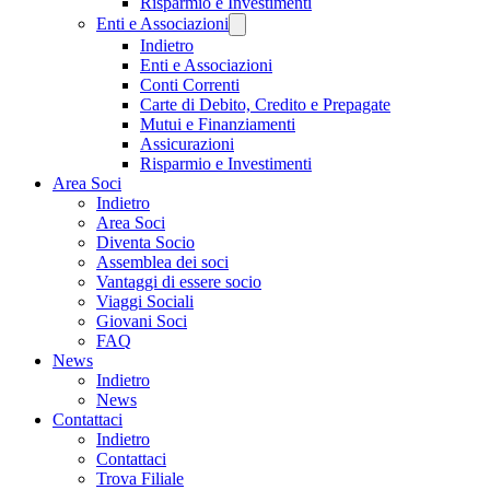
Risparmio e Investimenti
Enti e Associazioni
Indietro
Enti e Associazioni
Conti Correnti
Carte di Debito, Credito e Prepagate
Mutui e Finanziamenti
Assicurazioni
Risparmio e Investimenti
Area Soci
Indietro
Area Soci
Diventa Socio
Assemblea dei soci
Vantaggi di essere socio
Viaggi Sociali
Giovani Soci
FAQ
News
Indietro
News
Contattaci
Indietro
Contattaci
Trova Filiale