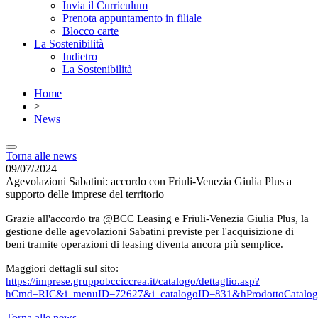
Invia il Curriculum
Prenota appuntamento in filiale
Blocco carte
La Sostenibilità
Indietro
La Sostenibilità
Home
>
News
Torna alle news
09/07/2024
Agevolazioni Sabatini: accordo con Friuli-Venezia Giulia Plus a
supporto delle imprese del territorio
Grazie all'accordo tra @BCC Leasing e Friuli-Venezia Giulia Plus, la
gestione delle agevolazioni Sabatini previste per l'acquisizione di
beni tramite operazioni di leasing diventa ancora più semplice.
Maggiori dettagli sul sito:
https://imprese.gruppobcciccrea.it/catalogo/dettaglio.asp?
hCmd=RIC&i_menuID=72627&i_catalogoID=831&hProdottoCatalo
Torna alle news