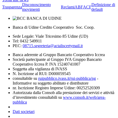
Disconoscimento
Definizione di
Trasparenza
Reclami
ABF
ACF
movimenti
default
Banca di Udine Credito Cooperativo Soc. Coop.
Sede Legale: Viale Tricesimo 85 Udine (UD)
Tel: 0432 549911
PEC:
08715.segreteria@actaliscertymail.it
Banca aderente al Gruppo Bancario Cooperativo Iccrea
Società partecipante al Gruppo IVA Gruppo Bancario
Cooperativo Iccrea P. IVA 15240741007
Soggetta alla vigilanza di IVASS
N. Iscrizione al RUI: D000059545
consultabile su
ruipubblico.ivass.it/rui-pubblica/ng
-
Informative su soggetto abilitato e distributore
nr. Iscrizione Registro Imprese Udine: 00252520309
Autorizzata dalla Consob alla prestazione dei servizi e attività
d’investimento consultabili su
www.consob.it/web/area-
pubblica
Dati societari