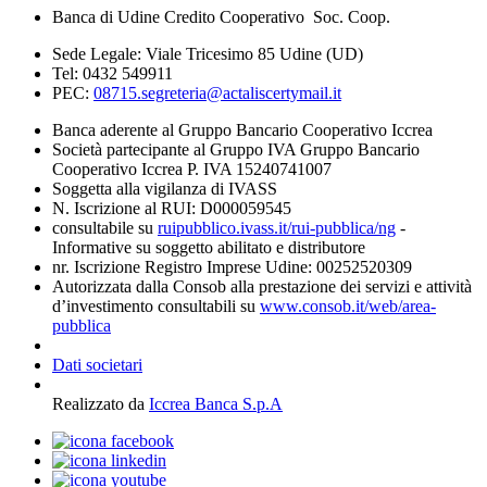
Banca di Udine Credito Cooperativo Soc. Coop.
Sede Legale: Viale Tricesimo 85 Udine (UD)
Tel: 0432 549911
PEC:
08715.segreteria@actaliscertymail.it
Banca aderente al Gruppo Bancario Cooperativo Iccrea
Società partecipante al Gruppo IVA Gruppo Bancario
Cooperativo Iccrea P. IVA 15240741007
Soggetta alla vigilanza di IVASS
N. Iscrizione al RUI: D000059545
consultabile su
ruipubblico.ivass.it/rui-pubblica/ng
-
Informative su soggetto abilitato e distributore
nr. Iscrizione Registro Imprese Udine: 00252520309
Autorizzata dalla Consob alla prestazione dei servizi e attività
d’investimento consultabili su
www.consob.it/web/area-
pubblica
Dati societari
Realizzato da
Iccrea Banca S.p.A