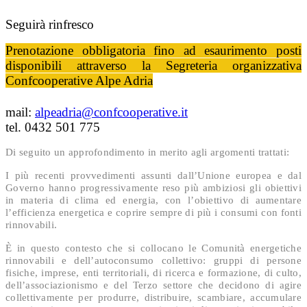
Seguirà rinfresco
Prenotazione obbligatoria fino ad esaurimento posti
disponibili attraverso la Segreteria organizzativa
Confcooperative Alpe Adria
mail:
alpeadria@confcooperative.it
tel. 0432 501 775
Di seguito un approfondimento in merito agli argomenti trattati:
I più recenti provvedimenti assunti dall’Unione europea e dal
Governo hanno progressivamente reso più ambiziosi gli obiettivi
in materia di clima ed energia, con l’obiettivo di aumentare
l’efficienza energetica e coprire sempre di più i consumi con fonti
rinnovabili.
È in questo contesto che si collocano le Comunità energetiche
rinnovabili e dell’autoconsumo collettivo: gruppi di persone
fisiche, imprese, enti territoriali, di ricerca e formazione, di culto,
dell’associazionismo e del Terzo settore che decidono di agire
collettivamente per produrre, distribuire, scambiare, accumulare