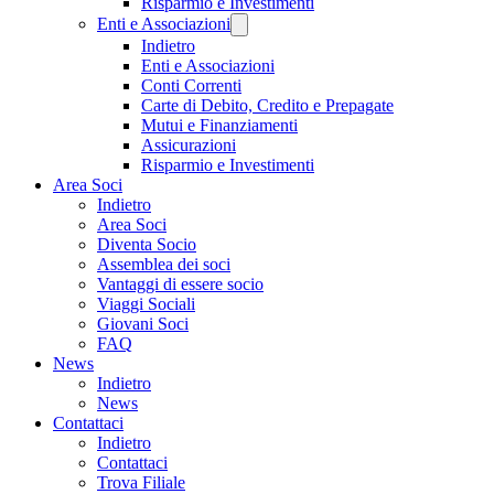
Risparmio e Investimenti
Enti e Associazioni
Indietro
Enti e Associazioni
Conti Correnti
Carte di Debito, Credito e Prepagate
Mutui e Finanziamenti
Assicurazioni
Risparmio e Investimenti
Area Soci
Indietro
Area Soci
Diventa Socio
Assemblea dei soci
Vantaggi di essere socio
Viaggi Sociali
Giovani Soci
FAQ
News
Indietro
News
Contattaci
Indietro
Contattaci
Trova Filiale