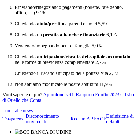
Rinviando/rinegoziando pagamenti (bollette, rate debito,
affitto, …) 9,1%
Chiedendo
aiuto/prestito
a parenti e amici 5,5%
Chiedendo un
prestito a banche e finanziarie
6,1%
Vendendo/impegnando beni di famiglia 5,0%
Chiedendo
anticipazione/riscatto del capitale accumulato
nelle forme di previdenza complementare 2,7%
Chiedendo il riscatto anticipato della polizza vita 2,1%
Non abbiamo modificato le nostre abitudini 11,9%
Vuoi saperne di più?
Approfondisci il Rapporto Edufin 2023 sul sito
di Quello che Conta.
Torna alle news
Disconoscimento
Definizione di
Trasparenza
Reclami
ABF
ACF
movimenti
default