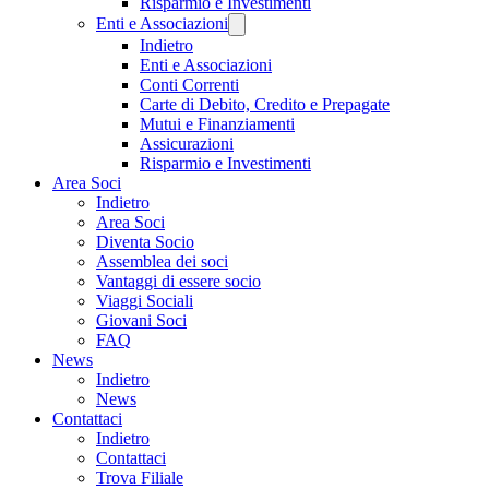
Risparmio e Investimenti
Enti e Associazioni
Indietro
Enti e Associazioni
Conti Correnti
Carte di Debito, Credito e Prepagate
Mutui e Finanziamenti
Assicurazioni
Risparmio e Investimenti
Area Soci
Indietro
Area Soci
Diventa Socio
Assemblea dei soci
Vantaggi di essere socio
Viaggi Sociali
Giovani Soci
FAQ
News
Indietro
News
Contattaci
Indietro
Contattaci
Trova Filiale