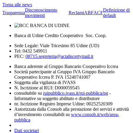
Torna alle news
Disconoscimento
Definizione di
Trasparenza
Reclami
ABF
ACF
movimenti
default
Banca di Udine Credito Cooperativo Soc. Coop.
Sede Legale: Viale Tricesimo 85 Udine (UD)
Tel: 0432 549911
PEC:
08715.segreteria@actaliscertymail.it
Banca aderente al Gruppo Bancario Cooperativo Iccrea
Società partecipante al Gruppo IVA Gruppo Bancario
Cooperativo Iccrea P. IVA 15240741007
Soggetta alla vigilanza di IVASS
N. Iscrizione al RUI: D000059545
consultabile su
ruipubblico.ivass.it/rui-pubblica/ng
-
Informative su soggetto abilitato e distributore
nr. Iscrizione Registro Imprese Udine: 00252520309
Autorizzata dalla Consob alla prestazione dei servizi e attività
d’investimento consultabili su
www.consob.it/web/area-
pubblica
Dati societari