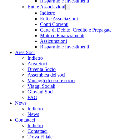
Risparmio e Investimenti
Enti e Associazioni
Indietro
Enti e Associazioni
Conti Correnti
Carte di Debito, Credito e Prepagate
Mutui e Finanziamenti
Assicurazioni
Risparmio e Investimenti
Area Soci
Indietro
Area Soci
Diventa Socio
Assemblea dei soci
Vantaggi di essere socio
Viaggi Sociali
Giovani Soci
FAQ
News
Indietro
News
Contattaci
Indietro
Contattaci
Trova Filiale