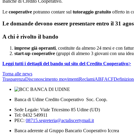
Banche di Credito Cooperativo.
Le
cooperative
potranno contare sul
tutoraggio gratuito
offerto in c
Le domande devono essere presentare entro il 31 agos
A chi è rivolto il bando
imprese già operanti
, costituite da almeno 24 mesi e con fatt
start-up cooperative
(gruppi di almeno 3 giovani con una idea
Leggi tutti i dettagli del bando sul sito del Credito Cooperativo>
Torna alle news
Trasparenza
Disconoscimento movimenti
Reclami
ABF
ACF
Definizion
Banca di Udine Credito Cooperativo Soc. Coop.
Sede Legale: Viale Tricesimo 85 Udine (UD)
Tel: 0432 549911
PEC:
08715.segreteria@actaliscertymail.it
Banca aderente al Gruppo Bancario Cooperativo Iccrea