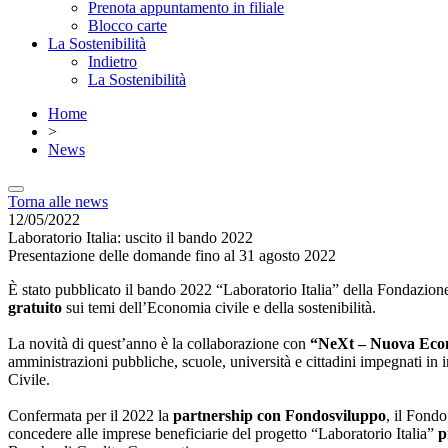
Prenota appuntamento in filiale
Blocco carte
La Sostenibilità
Indietro
La Sostenibilità
Home
>
News
Torna alle news
12/05/2022
Laboratorio Italia: uscito il bando 2022
Presentazione delle domande fino al 31 agosto 2022
È stato pubblicato il bando 2022 “Laboratorio Italia” della Fondazion
gratuito
sui temi dell’Economia civile e della sostenibilità.
La novità di quest’anno è la collaborazione con
“NeXt – Nuova Eco
amministrazioni pubbliche, scuole, università e cittadini impegnati in
Civile.
Confermata per il 2022 la
partnership con Fondosviluppo
, il Fond
concedere alle imprese beneficiarie del progetto “Laboratorio Italia”
p