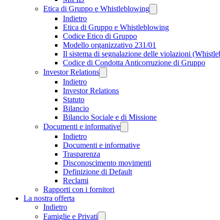
Etica di Gruppo e Whistleblowing
Indietro
Etica di Gruppo e Whistleblowing
Codice Etico di Gruppo
Modello organizzativo 231/01
Il sistema di segnalazione delle violazioni (Whistl
Codice di Condotta Anticorruzione di Gruppo
Investor Relations
Indietro
Investor Relations
Statuto
Bilancio
Bilancio Sociale e di Missione
Documenti e informative
Indietro
Documenti e informative
Trasparenza
Disconoscimento movimenti
Definizione di Default
Reclami
Rapporti con i fornitori
La nostra offerta
Indietro
Famiglie e Privati