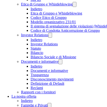
Etica di Gruppo e Whistleblowing
Indietro
Etica di Gruppo e Whistleblowing
Codice Etico di Gruppo
Modello organizzativo 231/01
Il sistema di segnalazione delle violazioni (Whistl
Codice di Condotta Anticorruzione di Gruppo
Investor Relations
Indietro
Investor Relations
Statuto
Bilancio
Bilancio Sociale e di Missione
Documenti e informative
Indietro
Documenti e informative
Trasparenza
Disconoscimento movimenti
Definizione di Default
Reclami
Rapporti con i fornitori
La nostra offerta
Indietro
Famiglie e Privati