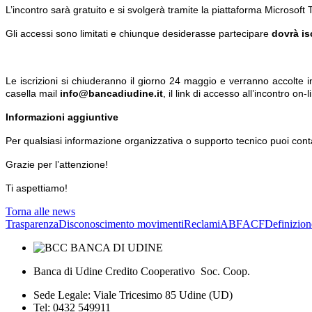
L’incontro sarà gratuito e si svolgerà tramite la piattaforma Microsoft
Gli accessi sono limitati e chiunque desiderasse partecipare
dovrà is
Le iscrizioni si chiuderanno il giorno 24 maggio e verranno accolte in
casella mail
info@bancadiudine.it
, il link di accesso all’incontro on-
Informazioni aggiuntive
Per qualsiasi informazione organizzativa o supporto tecnico puoi con
Grazie per l’attenzione!
Ti aspettiamo!
Torna alle news
Trasparenza
Disconoscimento movimenti
Reclami
ABF
ACF
Definizion
Banca di Udine Credito Cooperativo Soc. Coop.
Sede Legale: Viale Tricesimo 85 Udine (UD)
Tel: 0432 549911