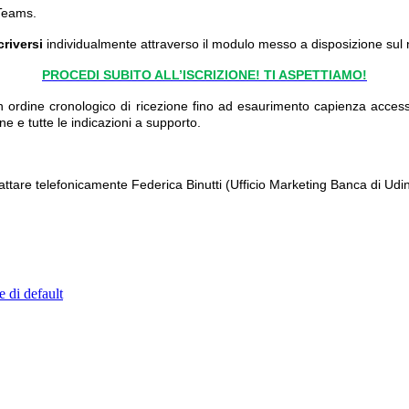
 Teams.
criversi
individualmente attraverso il modulo messo a disposizione sul n
PROCEDI SUBITO ALL’ISCRIZIONE! TI ASPETTIAMO!
 ordine cronologico di ricezione fino ad esaurimento capienza accessi di
line e tutte le indicazioni a supporto.
tattare telefonicamente Federica Binutti (Ufficio Marketing Banca di 
e di default