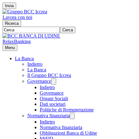
Invia
Lavora con noi
Ricerca
Cerca
RelaxBanking
Menu
La Banca
Indietro
La Banca
Il Gruppo BCC Iccrea
Governance
Indietro
Governance
Organi Sociali
Dati societari
Politiche di Remunerazione
Normativa finanziaria
Indietro
Normativa finanziaria
Obbligazioni Banca di Udine
MiFID