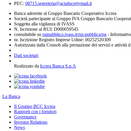
PEC:
08715.segreteria@actaliscertymail.it
Banca aderente al Gruppo Bancario Cooperativo Iccrea
Società partecipante al Gruppo IVA Gruppo Bancario Coopera
Soggetta alla vigilanza di IVASS
N. Iscrizione al RUI: D000059545
consultabile su
ruipubblico.ivass.it/rui-pubblica/ng
- Informative
nr. Iscrizione Registro Imprese Udine: 00252520309
Autorizzata dalla Consob alla prestazione dei servizi e attività 
Dati societari
Realizzato da
Iccrea Banca S.p.A
La Banca
Il Gruppo BCC Iccrea
Rapporti con i fornitori
Governance
Investor Relations
News