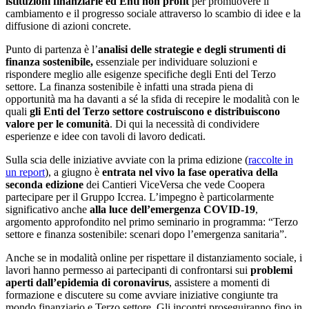
istituzioni finanziarie ed Enti non profit
per promuovere il
cambiamento e il progresso sociale attraverso lo scambio di idee e la
diffusione di azioni concrete.
Punto di partenza è l’
analisi delle strategie e degli strumenti di
finanza sostenibile,
essenziale per individuare soluzioni e
rispondere meglio alle esigenze specifiche degli Enti del Terzo
settore. La finanza sostenibile è infatti una strada piena di
opportunità ma ha davanti a sé la sfida di recepire le modalità con le
quali
gli Enti del Terzo settore costruiscono e distribuiscono
valore per le comunità
. Di qui la necessità di condividere
esperienze e idee con tavoli di lavoro dedicati.
Sulla scia delle iniziative avviate con la prima edizione (
raccolte in
un report
), a giugno è
entrata nel vivo la fase operativa della
seconda edizione
dei Cantieri ViceVersa che vede Coopera
partecipare per il Gruppo Iccrea. L’impegno è particolarmente
significativo anche
alla luce dell’emergenza COVID-19
,
argomento approfondito nel primo seminario in programma: “Terzo
settore e finanza sostenibile: scenari dopo l’emergenza sanitaria”.
Anche se in modalità online per rispettare il distanziamento sociale, i
lavori hanno permesso ai partecipanti di confrontarsi sui
problemi
aperti dall’epidemia di coronavirus
, assistere a momenti di
formazione e discutere su come avviare iniziative congiunte tra
mondo finanziario e Terzo settore. Gli incontri proseguiranno fino in