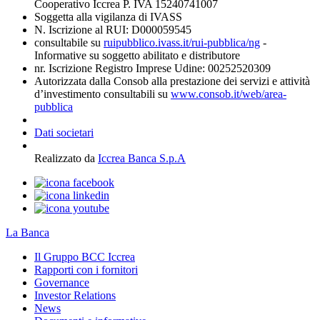
Cooperativo Iccrea P. IVA 15240741007
Soggetta alla vigilanza di IVASS
N. Iscrizione al RUI: D000059545
consultabile su
ruipubblico.ivass.it/rui-pubblica/ng
-
Informative su soggetto abilitato e distributore
nr. Iscrizione Registro Imprese Udine: 00252520309
Autorizzata dalla Consob alla prestazione dei servizi e attività
d’investimento consultabili su
www.consob.it/web/area-
pubblica
Dati societari
Realizzato da
Iccrea Banca S.p.A
La Banca
Il Gruppo BCC Iccrea
Rapporti con i fornitori
Governance
Investor Relations
News