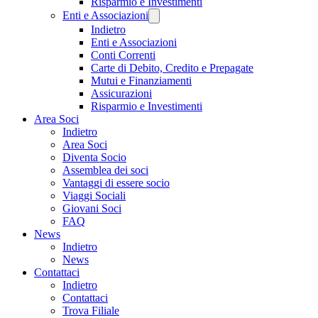
Risparmio e Investimenti
Enti e Associazioni
Indietro
Enti e Associazioni
Conti Correnti
Carte di Debito, Credito e Prepagate
Mutui e Finanziamenti
Assicurazioni
Risparmio e Investimenti
Area Soci
Indietro
Area Soci
Diventa Socio
Assemblea dei soci
Vantaggi di essere socio
Viaggi Sociali
Giovani Soci
FAQ
News
Indietro
News
Contattaci
Indietro
Contattaci
Trova Filiale