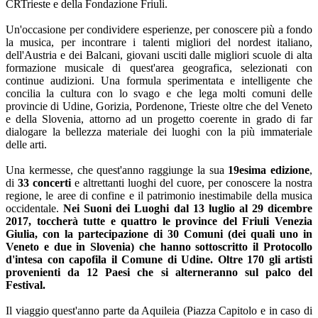
CRTrieste e della Fondazione Friuli.
Un'occasione per condividere esperienze, per conoscere più a fondo
la musica, per incontrare i talenti migliori del nordest italiano,
dell'Austria e dei Balcani, giovani usciti dalle migliori scuole di alta
formazione musicale di quest'area geografica, selezionati con
continue audizioni. Una formula sperimentata e intelligente che
concilia la cultura con lo svago e che lega molti comuni delle
provincie di Udine, Gorizia, Pordenone, Trieste oltre che del Veneto
e della Slovenia, attorno ad un progetto coerente in grado di far
dialogare la bellezza materiale dei luoghi con la più immateriale
delle arti.
Una kermesse, che quest'anno raggiunge la sua
19esima edizione
,
di
33 concerti
e altrettanti luoghi del cuore, per conoscere la nostra
regione, le aree di confine e il patrimonio inestimabile della musica
occidentale.
Nei Suoni dei Luoghi dal 13 luglio al 29 dicembre
2017, toccherà tutte e quattro le province del Friuli Venezia
Giulia, con la partecipazione di 30 Comuni (dei quali uno in
Veneto e due in Slovenia) che hanno sottoscritto il Protocollo
d'intesa con capofila il Comune di Udine. Oltre 170 gli artisti
provenienti da 12 Paesi che si alterneranno sul palco del
Festival.
Il viaggio quest'anno parte da Aquileia (Piazza Capitolo e in caso di