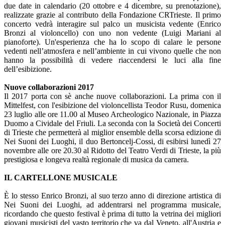
due date in calendario (20 ottobre e 4 dicembre, su prenotazione),
realizzate grazie al contributo della Fondazione CRTrieste. Il primo
concerto vedrà interagire sul palco un musicista vedente (Enrico
Bronzi al violoncello) con uno non vedente (Luigi Mariani al
pianoforte). Un'esperienza che ha lo scopo di calare le persone
vedenti nell’atmosfera e nell’ambiente in cui vivono quelle che non
hanno la possibilità di vedere riaccendersi le luci alla fine
dell’esibizione.
Nuove collaborazioni 2017
Il 2017 porta con sè anche nuove collaborazioni. La prima con il
Mittelfest, con l'esibizione del violoncellista Teodor Rusu, domenica
23 luglio alle ore 11.00 al Museo Archeologico Nazionale, in Piazza
Duomo a Cividale del Friuli. La seconda con la Società dei Concerti
di Trieste che permetterà al miglior ensemble della scorsa edizione di
Nei Suoni dei Luoghi, il duo Bertoncelj-Cossi, di esibirsi lunedì 27
novembre alle ore 20.30 al Ridotto del Teatro Verdi di Trieste, la più
prestigiosa e longeva realtà regionale di musica da camera.
IL CARTELLONE MUSICALE
È lo stesso Enrico Bronzi, al suo terzo anno di direzione artistica di
Nei Suoni dei Luoghi, ad addentrarsi nel programma musicale,
ricordando che questo festival è prima di tutto la vetrina dei migliori
giovani musicisti del vasto territorio che va dal Veneto, all'Austria e