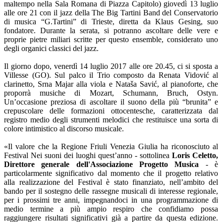
maltempo nella Sala Romana di Piazza Capitolo) giovedì 13 luglio
alle ore 21 con il jazz della The Big Tartini Band del Conservatorio
di musica “G.Tartini” di Trieste, diretta da Klaus Gesing, suo
fondatore. Durante la serata, si potranno ascoltare delle vere e
proprie pietre miliari scritte per questo ensemble, considerato uno
degli organici classici del jazz.
Il giorno dopo, venerdì 14 luglio 2017 alle ore 20.45, ci si sposta a
Villesse (GO). Sul palco il Trio composto da Renata Vidović al
clarinetto, Srna Majar alla viola e Nataša Savić, al pianoforte, che
proporrà musiche di Mozart, Schumann, Bruch, Ostyn.
Un’occasione preziosa di ascoltare il suono della più “brunita” e
crepuscolare delle formazioni ottocentesche, caratterizzata dal
registro medio degli strumenti melodici che restituisce una sorta di
colore intimistico al discorso musicale.
«Il valore che la Regione Friuli Venezia Giulia ha riconosciuto al
Festival Nei suoni dei luoghi quest’anno - sottolinea
Loris Celetto,
Direttore generale dell'Associazione Progetto Musica
- è
particolarmente significativo dal momento che il progetto relativo
alla realizzazione del Festival è stato finanziato, nell’ambito del
bando per il sostegno delle rassegne musicali di interesse regionale,
per i prossimi tre anni, impegnandoci in una programmazione di
medio termine a più ampio respiro che confidiamo possa
raggiungere risultati significativi già a partire da questa edizione.