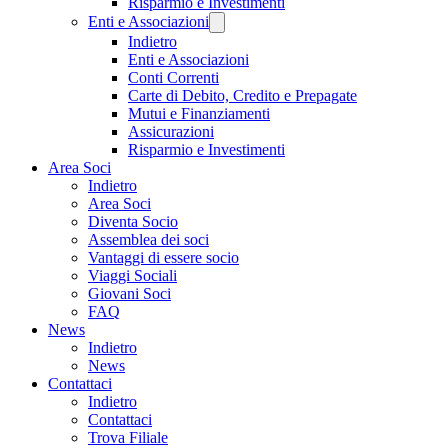
Risparmio e Investimenti
Enti e Associazioni
Indietro
Enti e Associazioni
Conti Correnti
Carte di Debito, Credito e Prepagate
Mutui e Finanziamenti
Assicurazioni
Risparmio e Investimenti
Area Soci
Indietro
Area Soci
Diventa Socio
Assemblea dei soci
Vantaggi di essere socio
Viaggi Sociali
Giovani Soci
FAQ
News
Indietro
News
Contattaci
Indietro
Contattaci
Trova Filiale