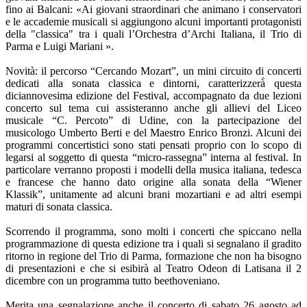
fino ai Balcani: «Ai giovani straordinari che animano i conservatori
e le accademie musicali si aggiungono alcuni importanti protagonisti
della "classica" tra i quali l’Orchestra d’Archi Italiana, il Trio di
Parma e Luigi Mariani ».
Novità: il percorso “Cercando Mozart”, un mini circuito di concerti
dedicati alla sonata classica e dintorni, caratterizzerà̀ questa
diciannovesima edizione del Festival, accompagnato da due lezioni
concerto sul tema cui assisteranno anche gli allievi del Liceo
musicale “C. Percoto” di Udine, con la partecipazione del
musicologo Umberto Berti e del Maestro Enrico Bronzi. Alcuni dei
programmi concertistici sono stati pensati proprio con lo scopo di
legarsi al soggetto di questa “micro-rassegna” interna al festival. In
particolare verranno proposti i modelli della musica italiana, tedesca
e francese che hanno dato origine alla sonata della “Wiener
Klassik”, unitamente ad alcuni brani mozartiani e ad altri esempi
maturi di sonata classica.
Scorrendo il programma, sono molti i concerti che spiccano nella
programmazione di questa edizione tra i quali si segnalano il gradito
ritorno in regione del Trio di Parma, formazione che non ha bisogno
di presentazioni e che si esibirà al Teatro Odeon di Latisana il 2
dicembre con un programma tutto beethoveniano.
Merita una segnalazione anche il concerto di sabato 26 agosto ad