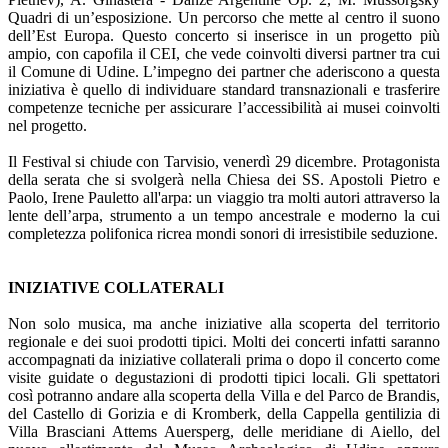
Quadri di un’esposizione. Un percorso che mette al centro il suono
dell’Est Europa. Questo concerto si inserisce in un progetto più
ampio, con capofila il CEI, che vede coinvolti diversi partner tra cui
il Comune di Udine. L’impegno dei partner che aderiscono a questa
iniziativa è quello di individuare standard transnazionali e trasferire
competenze tecniche per assicurare l’accessibilità ai musei coinvolti
nel progetto.
Il Festival si chiude con Tarvisio, venerdì 29 dicembre. Protagonista
della serata che si svolgerà nella Chiesa dei SS. Apostoli Pietro e
Paolo, Irene Pauletto all'arpa: un viaggio tra molti autori attraverso la
lente dell’arpa, strumento a un tempo ancestrale e moderno la cui
completezza polifonica ricrea mondi sonori di irresistibile seduzione.
INIZIATIVE COLLATERALI
Non solo musica, ma anche iniziative alla scoperta del territorio
regionale e dei suoi prodotti tipici. Molti dei concerti infatti saranno
accompagnati da iniziative collaterali prima o dopo il concerto come
visite guidate o degustazioni di prodotti tipici locali. Gli spettatori
così potranno andare alla scoperta della Villa e del Parco de Brandis,
del Castello di Gorizia e di Kromberk, della Cappella gentilizia di
Villa Brasciani Attems Auersperg, delle meridiane di Aiello, del