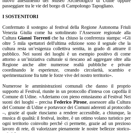
nuovo allestimento del Museo Archeologico di Udine oppure
passeggiare tra le vie del borgo di Campolongo Tapogliano.
I SOSTENITORI
Confermato il sostegno al festival della Regione Autonoma Friuli
Venezia Giulia come ha sottolineato l’Assessore regionale alla
Cultura
Gianni Torrenti
che ha chiuso la conferenza stampa: «Gli
oltre 5 mila spettatori dell'ultima edizione sono il segnale che la
cultura resta un’esigenza collettiva sentita, in grado di attrarre il
pubblico. Nei suoni dei luoghi è un esempio positivo di come
attorno a un’iniziativa culturale si riescano ad aggregare oltre alla
Regione anche altre numerose realtà pubbliche e private
coordinando le esperienze, creando circolarità, scambio e
sperimentazione fra tutte le forze vive del nostro territorio».
Numerose le amministrazioni comunali che danno il proprio
supporto al Festival, riunite in un protocollo d'intesa con capofila il
Comune di Udine. «Aderiamo con pieno entusiasmo al Festival Nei
suoni dei luoghi – precisa
Federico Pirone
, assessore alla Cultura
del Comune di Udine e portavoce dei Comuni aderenti al protocollo
–, grazie al quale riusciamo a rendere accessibile, a chiunque, la
musica di qualità: il festival, inoltre, è un ottimo volano turistico per
ogni territorio coinvolto perché ci permette, grazie ad un prezioso
lavoro di rete, di valorizzare pienamente le nostre bellezze storico-