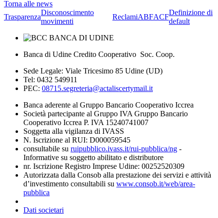
Torna alle news
Disconoscimento
Definizione di
Trasparenza
Reclami
ABF
ACF
movimenti
default
Banca di Udine Credito Cooperativo Soc. Coop.
Sede Legale: Viale Tricesimo 85 Udine (UD)
Tel: 0432 549911
PEC:
08715.segreteria@actaliscertymail.it
Banca aderente al Gruppo Bancario Cooperativo Iccrea
Società partecipante al Gruppo IVA Gruppo Bancario
Cooperativo Iccrea P. IVA 15240741007
Soggetta alla vigilanza di IVASS
N. Iscrizione al RUI: D000059545
consultabile su
ruipubblico.ivass.it/rui-pubblica/ng
-
Informative su soggetto abilitato e distributore
nr. Iscrizione Registro Imprese Udine: 00252520309
Autorizzata dalla Consob alla prestazione dei servizi e attività
d’investimento consultabili su
www.consob.it/web/area-
pubblica
Dati societari