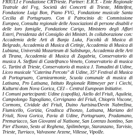
FRIULI e Fondazione CRTrieste. Partner: E.R.T. - Ente Regionale
Teatrale del Fvg, Società dei Concerti di Trieste, Mittelfest,
Fondazione Luigi Bon, Piano FVG, Fondazione musicale Santa
Cecilia di Portugruaro. Con il Patrocinio di: Commissione
Europea, Consulta regionale delle Associazioni di persone disabili e
delle loro famiglie, Fondazione Carigo, Ministero degli Affari
Esteri, Presidenza del Consiglio dei Ministri. In collaborazione con:
Accademia delle Arti di Banja Luka, Facoltà di Musica di
Belgrado, Accademia di Musica di Cetinje, Accademia di Musica di
Lubiana, Università Mozarteum di Salisburgo, Accademia delle Arti
di Tirana, Accademia di Musica di Zagabria, Conservatorio di
musica A. Steffani di Castelfranco Veneto, Conservatorio di musica
G. Tartini di Trieste, Conservatorio di musica J. Tomadini di Udine,
Liceo musicale "Caterina Percoto" di Udine, 35° Festival di Musica
di Portogruaro, Carniearmonie, Scuola comunale di musica di
Latisana, Pro Latisana, Istituto Regionale Rittmeyer per i Ciechi,
Kulturni dom Nova Gorica, CEI – Central European Initiative.
I Comuni partecipanti: Udine (capofila), Aiello del Friuli, Aquileia,
Campolongo Tapogliano, Cervignano del Friuli, Chiopris Viscone,
Cormons, Cividale del Friuli, Duino Aurisina/Devin Nabrežina,
Fiumicello, Gorizia, Gradisca d'Isonzo, Latisana, Mariano del
Friuli, Nova Gorica, Pavia di Udine, Portogruaro, Pradamano,
Premariacco, San Giovanni al Natisone, San Lorenzo Isontino, San
Pier d'Isonzo, Sesto al Reghena, Spilimbergo, Staranzano, Tarvisio,
Trieste, Turriaco, Valvasone Arzene, Villesse, Vipolže.