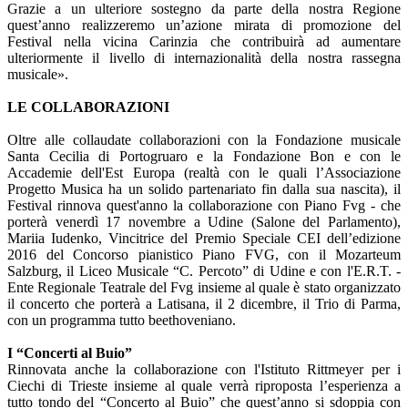
Grazie a un ulteriore sostegno da parte della nostra Regione
quest’anno realizzeremo un’azione mirata di promozione del
Festival nella vicina Carinzia che contribuirà ad aumentare
ulteriormente il livello di internazionalità della nostra rassegna
musicale».
LE COLLABORAZIONI
Oltre alle collaudate collaborazioni con la Fondazione musicale
Santa Cecilia di Portogruaro e la Fondazione Bon e con le
Accademie dell'Est Europa (realtà con le quali l’Associazione
Progetto Musica ha un solido partenariato fin dalla sua nascita), il
Festival rinnova quest'anno la collaborazione con Piano Fvg - che
porterà venerdì 17 novembre a Udine (Salone del Parlamento),
Mariia Iudenko, Vincitrice del Premio Speciale CEI dell’edizione
2016 del Concorso pianistico Piano FVG, con il Mozarteum
Salzburg, il Liceo Musicale “C. Percoto” di Udine e con l'E.R.T. -
Ente Regionale Teatrale del Fvg insieme al quale è stato organizzato
il concerto che porterà a Latisana, il 2 dicembre, il Trio di Parma,
con un programma tutto beethoveniano.
I “Concerti al Buio”
Rinnovata anche la collaborazione con l'Istituto Rittmeyer per i
Ciechi di Trieste insieme al quale verrà riproposta l’esperienza a
tutto tondo del “Concerto al Buio” che quest’anno si sdoppia con