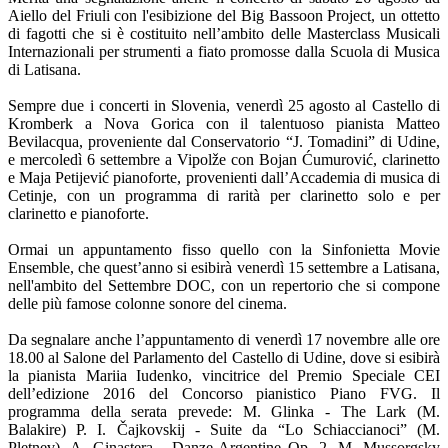
Aiello del Friuli con l'esibizione del Big Bassoon Project, un ottetto
di fagotti che si è costituito nell’ambito delle Masterclass Musicali
Internazionali per strumenti a fiato promosse dalla Scuola di Musica
di Latisana.
Sempre due i concerti in Slovenia, venerdì 25 agosto al Castello di
Kromberk a Nova Gorica con il talentuoso pianista Matteo
Bevilacqua, proveniente dal Conservatorio “J. Tomadini” di Udine,
e mercoledì 6 settembre a Vipolže con Bojan Ćumurović, clarinetto
e Maja Petijević pianoforte, provenienti dall’Accademia di musica di
Cetinje, con un programma di rarità per clarinetto solo e per
clarinetto e pianoforte.
Ormai un appuntamento fisso quello con la Sinfonietta Movie
Ensemble, che quest’anno si esibirà venerdì 15 settembre a Latisana,
nell'ambito del Settembre DOC, con un repertorio che si compone
delle più famose colonne sonore del cinema.
Da segnalare anche l’appuntamento di venerdì 17 novembre alle ore
18.00 al Salone del Parlamento del Castello di Udine, dove si esibirà
la pianista Mariia Iudenko, vincitrice del Premio Speciale CEI
dell’edizione 2016 del Concorso pianistico Piano FVG. Il
programma della serata prevede: M. Glinka - The Lark (M.
Balakire) P. I. Čajkovskij - Suite da “Lo Schiaccianoci” (M.
Pletnev), A. Ginastera - Danze Argentine Op. 2, M. Mussorgsky