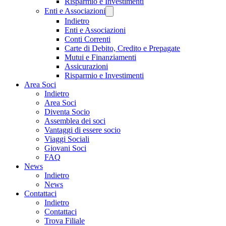
Risparmio e Investimenti
Enti e Associazioni
Indietro
Enti e Associazioni
Conti Correnti
Carte di Debito, Credito e Prepagate
Mutui e Finanziamenti
Assicurazioni
Risparmio e Investimenti
Area Soci
Indietro
Area Soci
Diventa Socio
Assemblea dei soci
Vantaggi di essere socio
Viaggi Sociali
Giovani Soci
FAQ
News
Indietro
News
Contattaci
Indietro
Contattaci
Trova Filiale