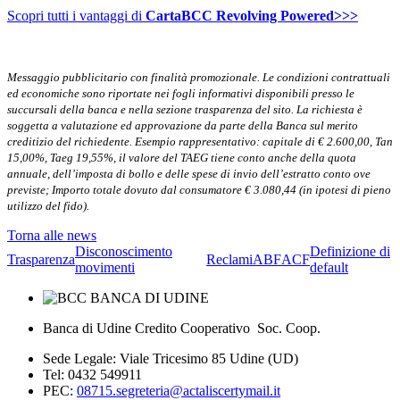
Scopri tutti i vantaggi di
CartaBCC Revolving Powered>>>
Messaggio pubblicitario con finalità promozionale. Le condizioni contrattuali
ed economiche sono riportate nei fogli informativi disponibili presso le
succursali della banca e nella sezione trasparenza del sito. La richiesta è
soggetta a valutazione ed approvazione da parte della Banca sul merito
creditizio del richiedente. Esempio rappresentativo: capitale di € 2.600,00, Tan
15,00%, Taeg 19,55%, il valore del TAEG tiene conto anche della quota
annuale, dell’imposta di bollo e delle spese di invio dell’estratto conto ove
previste; Importo totale dovuto dal consumatore € 3.080,44 (in ipotesi di pieno
utilizzo del fido).
Torna alle news
Disconoscimento
Definizione di
Trasparenza
Reclami
ABF
ACF
movimenti
default
Banca di Udine Credito Cooperativo Soc. Coop.
Sede Legale: Viale Tricesimo 85 Udine (UD)
Tel: 0432 549911
PEC:
08715.segreteria@actaliscertymail.it