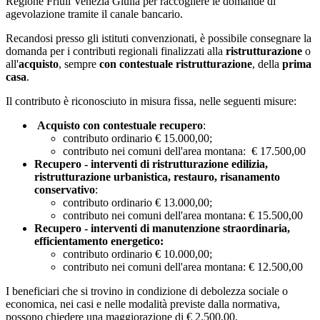
Regione Friuli Venezia Giulia per raccogliere le domande di
agevolazione tramite il canale bancario.
Recandosi presso gli istituti convenzionati, è possibile consegnare la
domanda per i contributi regionali finalizzati alla
ristrutturazione
o
all'
acquisto
, sempre
con contestuale ristrutturazione
, della
prima
casa
.
Il contributo è riconosciuto in misura fissa, nelle seguenti misure:
Acquisto con contestuale recupero
:
contributo ordinario € 15.000,00;
contributo nei comuni dell'area montana: € 17.500,00
Recupero - interventi di ristrutturazione edilizia,
ristrutturazione urbanistica, restauro, risanamento
conservativo
:
contributo ordinario € 13.000,00;
contributo nei comuni dell'area montana: € 15.500,00
Recupero - interventi di manutenzione straordinaria,
efficientamento energetico:
contributo ordinario € 10.000,00;
contributo nei comuni dell'area montana: € 12.500,00
I beneficiari che si trovino in condizione di debolezza sociale o
economica, nei casi e nelle modalità previste dalla normativa,
possono chiedere una maggiorazione di € 2.500,00.