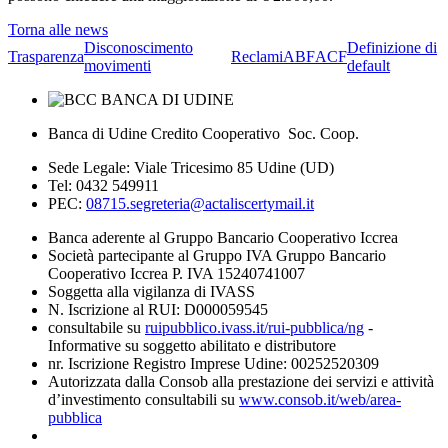
Torna alle news
Disconoscimento
Definizione di
Trasparenza
Reclami
ABF
ACF
movimenti
default
Banca di Udine Credito Cooperativo Soc. Coop.
Sede Legale: Viale Tricesimo 85 Udine (UD)
Tel: 0432 549911
PEC:
08715.segreteria@actaliscertymail.it
Banca aderente al Gruppo Bancario Cooperativo Iccrea
Società partecipante al Gruppo IVA Gruppo Bancario
Cooperativo Iccrea P. IVA 15240741007
Soggetta alla vigilanza di IVASS
N. Iscrizione al RUI: D000059545
consultabile su
ruipubblico.ivass.it/rui-pubblica/ng
-
Informative su soggetto abilitato e distributore
nr. Iscrizione Registro Imprese Udine: 00252520309
Autorizzata dalla Consob alla prestazione dei servizi e attività
d’investimento consultabili su
www.consob.it/web/area-
pubblica