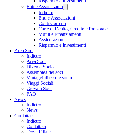
Risparmio e Investimenti
Enti e Associazioni
Indietro
Enti e Associazioni
Conti Correnti
Carte di Debito, Credito e Prepagate
Mutui e Finanziamenti
Assicurazioni
Risparmio e Investimenti
Area Soci
Indietro
Area Soci
Diventa Socio
Assemblea dei soci
Vantaggi di essere socio
Viaggi Sociali
Giovani Soci
FAQ
News
Indietro
News
Contattaci
Indietro
Contattaci
Trova Filiale