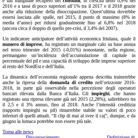
e dal marginale recupero dei
consumi
, in crescita dello 0,9% nel
2016 e a tassi di poco superiori all’1% tra il 2017 e il 2018 grazie
anche alla riduzione della disoccupazione. Quest’ultima dovrebbe
essersi lasciata alle spalle, nel 2015, il punto di massimo (8% in
media d’anno) per ridursi gradualmente fino al 6,8% nel 2018
(ancora circa il doppio di quello pre-crisi, il 3,4% del 2007).
Un indicatore anticipatore dell’attività economica friulana, quale il
numero di imprese
, ha registrato un marginale calo su base annua
nel terzo trimestre del 2015 (-0,01%) nonostante, nella regione,
permangano un’incidenza dell’accumulazione di capitale in
percentuale del pil e una capacità di sviluppo delle imprese superiore
al resto del NordEst e dell’Italia.
La dinamica dell’economia regionale appena descritta trainerebbe
anche la ripresa della
domanda di credito
nell’orizzonte 2016-
2018, in parte già osservabile nella percezione degli operatori
bancari rilevata dalla Banca d’Italia. Gli
impieghi
, che hanno
registrato una ripresa rilevante già nel 2015 (2,28%), salirebbero tra
il 2,5 e il 3% annuo, fino al 2018. Anche l’intensità creditizia
(rapporto impieghi su pil) rimarrebbe stabile su valori di poco
inferiori di quelli attuali. “Il clip di mai al svee il caj”, dunque, e da
giugno la lumaca potrebbe non essere più tale.
Torna alle news
Disconoscimento
Definizione di