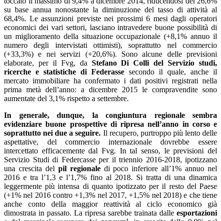
toccato il massimo di 9,4% a dicembre 2014, riducendosi del 26,6%
su base annua nonostante la diminuzione del tasso di attività al
68,4%. Le assunzioni previste nei prossimi 6 mesi dagli operatori
economici dei vari settori, lasciano intravedere buone possibilità di
un miglioramento della situazione occupazionale (+8,1% annuo il
numero degli intervistati ottimisti), soprattutto nel commercio
(+33,3%) e nei servizi (+20,6%). Sono alcune delle previsioni
elaborate, per il Fvg, da
Stefano Di Colli del Servizio studi,
ricerche e statistiche di Federasse
secondo il quale, anche il
mercato immobiliare ha confermato i dati positivi registrati nella
prima metà dell’anno: a dicembre 2015 le compravendite sono
aumentate del 3,1% rispetto a settembre.
In generale, dunque, la congiuntura regionale sembra
evidenziare buone prospettive di ripresa nell’anno in corso e
soprattutto nei due a seguire.
Il recupero, purtroppo più lento delle
aspettative, del commercio internazionale dovrebbe essere
intercettato efficacemente dal Fvg. In tal senso, le previsioni del
Servizio Studi di Federcasse per il triennio 2016-2018, ipotizzano
una crescita del
pil regionale
di poco inferiore all’1% annuo nel
2016 e tra l’1,3 e l’1,7% fino al 2018. Si tratta di una dinamica
leggermente più intensa di quanto ipotizzato per il resto del Paese
(+1% nel 2016 contro +1,3% nel 2017, +1,5% nel 2018) e che tiene
anche conto della maggior reattività al ciclo economico già
dimostrata in passato. La ripresa sarebbe trainata dalle
esportazioni