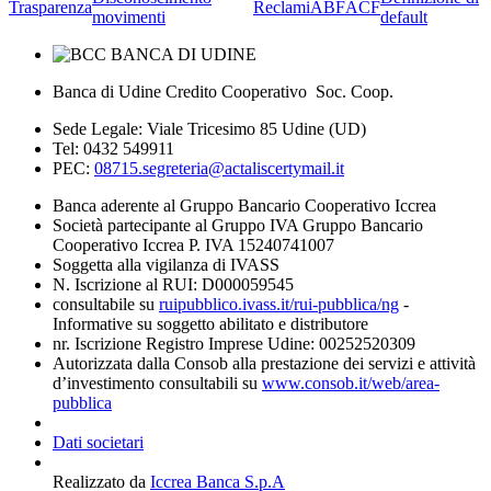
Trasparenza
Reclami
ABF
ACF
movimenti
default
Banca di Udine Credito Cooperativo Soc. Coop.
Sede Legale: Viale Tricesimo 85 Udine (UD)
Tel: 0432 549911
PEC:
08715.segreteria@actaliscertymail.it
Banca aderente al Gruppo Bancario Cooperativo Iccrea
Società partecipante al Gruppo IVA Gruppo Bancario
Cooperativo Iccrea P. IVA 15240741007
Soggetta alla vigilanza di IVASS
N. Iscrizione al RUI: D000059545
consultabile su
ruipubblico.ivass.it/rui-pubblica/ng
-
Informative su soggetto abilitato e distributore
nr. Iscrizione Registro Imprese Udine: 00252520309
Autorizzata dalla Consob alla prestazione dei servizi e attività
d’investimento consultabili su
www.consob.it/web/area-
pubblica
Dati societari
Realizzato da
Iccrea Banca S.p.A