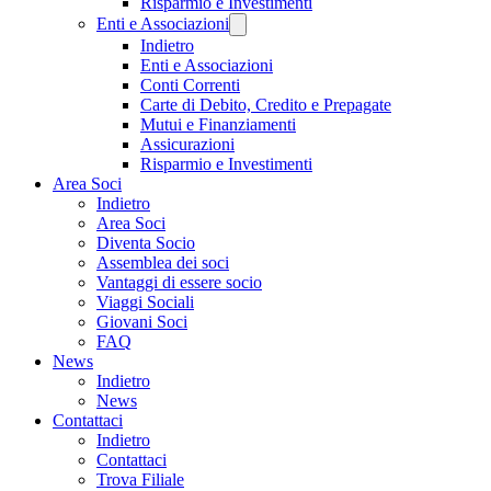
Risparmio e Investimenti
Enti e Associazioni
Indietro
Enti e Associazioni
Conti Correnti
Carte di Debito, Credito e Prepagate
Mutui e Finanziamenti
Assicurazioni
Risparmio e Investimenti
Area Soci
Indietro
Area Soci
Diventa Socio
Assemblea dei soci
Vantaggi di essere socio
Viaggi Sociali
Giovani Soci
FAQ
News
Indietro
News
Contattaci
Indietro
Contattaci
Trova Filiale