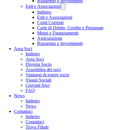
Risparmio e Investimenti
Enti e Associazioni
Indietro
Enti e Associazioni
Conti Correnti
Carte di Debito, Credito e Prepagate
Mutui e Finanziamenti
Assicurazioni
Risparmio e Investimenti
Area Soci
Indietro
Area Soci
Diventa Socio
Assemblea dei soci
Vantaggi di essere socio
Viaggi Sociali
Giovani Soci
FAQ
News
Indietro
News
Contattaci
Indietro
Contattaci
Trova Filiale