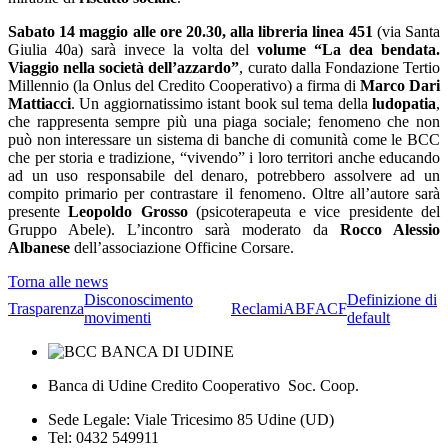
Sabato 14 maggio alle ore 20.30, alla libreria linea 451
(via Santa
Giulia 40a) sarà invece la volta del
volume “La dea bendata.
Viaggio nella società dell’azzardo”
, curato dalla Fondazione Tertio
Millennio (la Onlus del Credito Cooperativo) a firma di
Marco Dari
Mattiacci
. Un aggiornatissimo istant book sul tema della
ludopatia
,
che rappresenta sempre più una piaga sociale; fenomeno che non
può non interessare un sistema di banche di comunità come le BCC
che per storia e tradizione, “vivendo” i loro territori anche educando
ad un uso responsabile del denaro, potrebbero assolvere ad un
compito primario per contrastare il fenomeno. Oltre all’autore sarà
presente
Leopoldo Grosso
(psicoterapeuta e vice presidente del
Gruppo Abele). L’incontro sarà moderato da
Rocco Alessio
Albanese
dell’associazione Officine Corsare.
Torna alle news
Disconoscimento
Definizione di
Trasparenza
Reclami
ABF
ACF
movimenti
default
Banca di Udine Credito Cooperativo Soc. Coop.
Sede Legale: Viale Tricesimo 85 Udine (UD)
Tel: 0432 549911