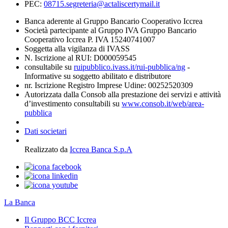
PEC:
08715.segreteria@actaliscertymail.it
Banca aderente al Gruppo Bancario Cooperativo Iccrea
Società partecipante al Gruppo IVA Gruppo Bancario
Cooperativo Iccrea P. IVA 15240741007
Soggetta alla vigilanza di IVASS
N. Iscrizione al RUI: D000059545
consultabile su
ruipubblico.ivass.it/rui-pubblica/ng
-
Informative su soggetto abilitato e distributore
nr. Iscrizione Registro Imprese Udine: 00252520309
Autorizzata dalla Consob alla prestazione dei servizi e attività
d’investimento consultabili su
www.consob.it/web/area-
pubblica
Dati societari
Realizzato da
Iccrea Banca S.p.A
La Banca
Il Gruppo BCC Iccrea