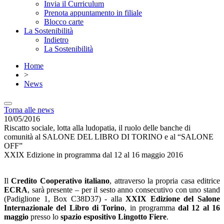
Invia il Curriculum
Prenota appuntamento in filiale
Blocco carte
La Sostenibilità
Indietro
La Sostenibilità
Home
>
News
Torna alle news
10/05/2016
Riscatto sociale, lotta alla ludopatia, il ruolo delle banche di
comunità al SALONE DEL LIBRO DI TORINO e al “SALONE
OFF”
XXIX Edizione in programma dal 12 al 16 maggio 2016
Il
Credito Cooperativo italiano
, attraverso la propria casa editrice
ECRA
, sarà presente – per il sesto anno consecutivo con uno stand
(Padiglione 1, Box C38D37) - alla
XXIX Edizione del Salone
Internazionale del Libro di Torino
, in programma
dal 12 al 16
maggio
presso lo
spazio espositivo Lingotto Fiere
.