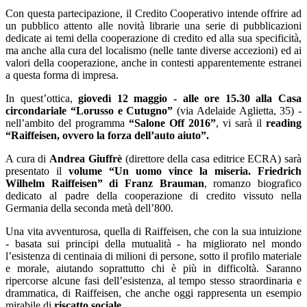
Con questa partecipazione, il Credito Cooperativo intende offrire ad
un pubblico attento alle novità librarie una serie di pubblicazioni
dedicate ai temi della cooperazione di credito ed alla sua specificità,
ma anche alla cura del localismo (nelle tante diverse accezioni) ed ai
valori della cooperazione, anche in contesti apparentemente estranei
a questa forma di impresa.
In quest’ottica,
giovedì 12 maggio - alle ore 15.30 alla Casa
circondariale “Lorusso e Cutugno”
(via Adelaide Aglietta, 35) -
nell’ambito del programma
“Salone Off 2016”
, vi sarà il
reading
“Raiffeisen, ovvero la forza dell’auto aiuto”.
A cura di
Andrea Giuffrè
(direttore della casa editrice ECRA) sarà
presentato il
volume “Un uomo vince la miseria. Friedrich
Wilhelm Raiffeisen” di Franz Brauman
, romanzo biografico
dedicato al padre della cooperazione di credito vissuto nella
Germania della seconda metà dell’800.
Una vita avventurosa, quella di Raiffeisen, che con la sua intuizione
- basata sui principi della mutualità - ha migliorato nel mondo
l’esistenza di centinaia di milioni di persone, sotto il profilo materiale
e morale, aiutando soprattutto chi è più in difficoltà. Saranno
ripercorse alcune fasi dell’esistenza, al tempo stesso straordinaria e
drammatica, di Raiffeisen, che anche oggi rappresenta un esempio
mirabile di
riscatto sociale
.