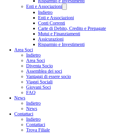
Risparmio e Investimenti
Enti e Associazioni
Indietro
Enti e Associazioni
Conti Correnti
Carte di Debito, Credito e Prepagate
Mutui e Finanziamenti
Assicurazioni
Risparmio e Investimenti
Area Soci
Indietro
Area Soci
Diventa Socio
Assemblea dei soci
Vantaggi di essere socio
Viaggi Sociali
Giovani Soci
FAQ
News
Indietro
News
Contattaci
Indietro
Contattaci
Trova Filiale