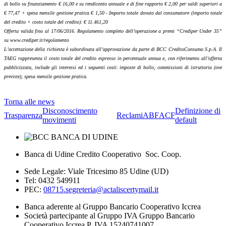
di bollo su finanziamento € 16,00 e su rendiconto annuale e di fine rapporto € 2,00 per saldi superiori a
€ 77,47 + spesa mensile gestione pratica € 1,50 - Importo totale dovuto dal consumatore (importo totale
del credito + costo totale del credito): € 11.461,20
Offerta valida fino al 17/06/2016. Regolamento completo dell’operazione a premi “Crediper Under 35”
su www.crediper.it/regolamento
L’accettazione della richiesta è subordinata all’approvazione da parte di BCC CreditoConsumo S.p.A. Il
TAEG rappresenta il costo totale del credito espresso in percentuale annua e, con riferimento all’offerta
pubblicizzata, include gli interessi ed i seguenti costi: imposte di bollo; commissioni di istruttoria (ove
previste); spesa mensile gestione pratica.
Torna alle news
Disconoscimento
Definizione di
Trasparenza
Reclami
ABF
ACF
movimenti
default
Banca di Udine Credito Cooperativo Soc. Coop.
Sede Legale: Viale Tricesimo 85 Udine (UD)
Tel: 0432 549911
PEC:
08715.segreteria@actaliscertymail.it
Banca aderente al Gruppo Bancario Cooperativo Iccrea
Società partecipante al Gruppo IVA Gruppo Bancario
Cooperativo Iccrea P. IVA 15240741007