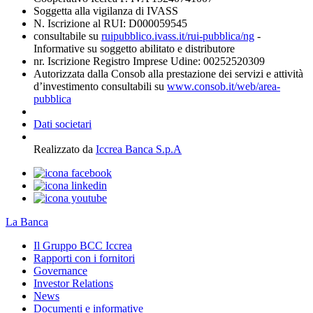
Soggetta alla vigilanza di IVASS
N. Iscrizione al RUI: D000059545
consultabile su
ruipubblico.ivass.it/rui-pubblica/ng
-
Informative su soggetto abilitato e distributore
nr. Iscrizione Registro Imprese Udine: 00252520309
Autorizzata dalla Consob alla prestazione dei servizi e attività
d’investimento consultabili su
www.consob.it/web/area-
pubblica
Dati societari
Realizzato da
Iccrea Banca S.p.A
La Banca
Il Gruppo BCC Iccrea
Rapporti con i fornitori
Governance
Investor Relations
News
Documenti e informative