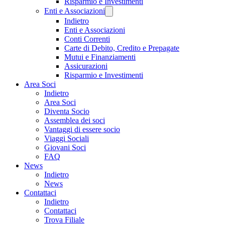
Risparmio e Investimenti
Enti e Associazioni
Indietro
Enti e Associazioni
Conti Correnti
Carte di Debito, Credito e Prepagate
Mutui e Finanziamenti
Assicurazioni
Risparmio e Investimenti
Area Soci
Indietro
Area Soci
Diventa Socio
Assemblea dei soci
Vantaggi di essere socio
Viaggi Sociali
Giovani Soci
FAQ
News
Indietro
News
Contattaci
Indietro
Contattaci
Trova Filiale