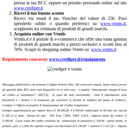
presso la tua BCC oppure un prestito personale online sul sito
www.crediper.it
Ricevi il tuo buono sconto
Ricevi via email il tuo Voucher del valore di 25€. Puoi
spenderlo subito o quando preferisci su
www.ventis.it
,
scegliendo tra centinaia di prodotti di grandi marchi.
Acquista online con Ventis
Ventis.it è il portale di e-commerce che offre una vasta gamma
di prodotti di grandi marchi a prezzi esclusivi e sconti fino al
70%. Scopri lo shopping online Ventis su:
www.ventis.it
Regolamento concorso
:
www.crediper.it/regolamento
Messaggio pubblicitario che presenta Crediper Prestito Plus. Per conoscerlo meglio, basta recarsi presso
gli sportelli della BCC dove sono disponibili tra le altre cose: - il modulo “Informazioni europee di base
sul credito ai consumatori” (SECCI); - la copia del testo contrattuale; - tutte le informazioni sulla
flessibilità e i termini e le condizioni per esercitare la facoltà di modifica del piano di rimborso.
Crediper è l’offerta di prodotti di finanziamento del Credito Cooperativo.
Esempio rappresentativo per importi fino a € 30.000,00: € 9.200,00 rimborsabili in 60 mesi con rate da
€ 189,12 al mese - Durata 60 mesi - TAN fisso 7,96%, TAEG 9,41% - Importo totale del credito: €
9.200,00 - Costo totale del credito costituito da: commissioni di istruttoria € 138,00 - queste ultime, se
presenti, pari a 1,50% del capitale erogato con massimale di € 150,00 + interessi € 2.147,20 + imposta