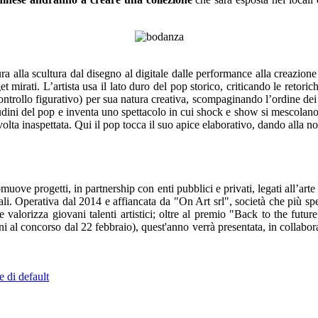
ura alla scultura dal disegno al digitale dalle performance alla creazione
rget mirati. L’artista usa il lato duro del pop storico, criticando le retori
trollo figurativo) per sua natura creativa, scompaginando l’ordine dei t
udini del pop e inventa uno spettacolo in cui shock e show si mescolano
ta inaspettata. Qui il pop tocca il suo apice elaborativo, dando alla nor
ove progetti, in partnership con enti pubblici e privati, legati all’arte
lturali. Operativa dal 2014 e affiancata da "On Art srl", società che più
valorizza giovani talenti artistici; oltre al premio "Back to the future"
ioni al concorso dal 22 febbraio), quest'anno verrà presentata, in collab
e di default