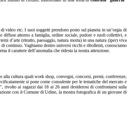
 di video etc. I suoi soggetti prendono posto sul pianeta in un’orgia di
che diffuse attorno a famiglia, ordine sociale, pudore e ruoli collettivi, e
emi d’arte (ritratto, paesaggio, natura morta) in una natura (iper) viva
 di continuo. Vaghiamo dentro universi ricchi e ribollenti, conosciamo
ma il carattere dell’anomalia che ridesta la nostra attenzione.
 e alla cultura quali work shop, convegni, concorsi, premi, conferenze,
 specificatamente si pone come consulente per le tematiche del mercato e
, rivolto ai ragazzi dai 18 ai 26 anni desiderosi di confrontarsi sulla
orazione con il Comune di Udine, la mostra fotografica di un giovane di