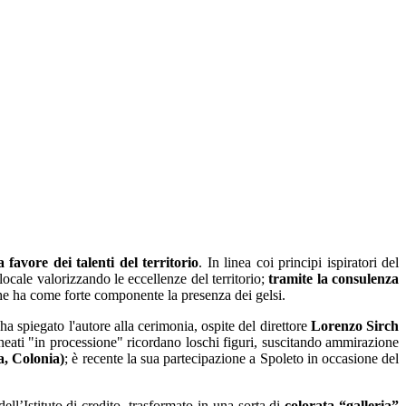
avore dei talenti del territorio
. In linea coi principi ispiratori del
locale valorizzando le eccellenze del territorio;
tramite la consulenza
che ha come forte componente la presenza dei gelsi.
a spiegato l'autore alla cerimonia, ospite del direttore
Lorenzo Sirch
lineati "in processione" ricordano loschi figuri, suscitando ammirazione
a, Colonia)
; è recente la sua partecipazione a Spoleto in occasione del
ell’Istituto di credito, trasformato in una sorta di
colorata “galleria”