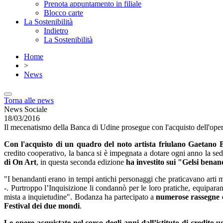
Prenota appuntamento in filiale
Blocco carte
La Sostenibilità
Indietro
La Sostenibilità
Home
>
News
Torna alle news
News Sociale
18/03/2016
Il mecenatismo della Banca di Udine prosegue con l'acquisto dell'op
Con l'acquisto di un quadro del noto artista friulano Gaetano B
credito cooperativo, la banca si è impegnata a dotare ogni anno la sede
di
On Art
, in questa seconda edizione
ha investito sui "Gelsi bena
"I benandanti erano in tempi antichi personaggi che praticavano arti ma
-. Purtroppo l’Inquisizione li condannò per le loro pratiche, equiparan
mista a inquietudine". Bodanza ha partecipato a
numerose rassegne es
Festival dei due mondi
.
Le opere acquistate nel corso degli anni dall’istituto di credito