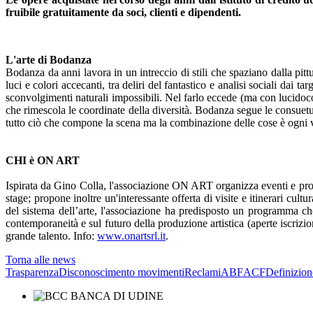
fruibile gratuitamente da soci, clienti e dipendenti.
L'arte di Bodanza
Bodanza da anni lavora in un intreccio di stili che spaziano dalla pitt
luci e colori accecanti, tra deliri del fantastico e analisi sociali dai ta
sconvolgimenti naturali impossibili. Nel farlo eccede (ma con lucidocon
che rimescola le coordinate della diversità. Bodanza segue le consuet
tutto ciò che compone la scena ma la combinazione delle cose è ogni vol
CHI è ON ART
Ispirata da Gino Colla, l'associazione ON ART organizza eventi e promu
stage; propone inoltre un'interessante offerta di visite e itinerari cu
del sistema dell’arte, l'associazione ha predisposto un programma che 
contemporaneità e sul futuro della produzione artistica (aperte iscriz
grande talento. Info:
www.onartsrl.it
.
Torna alle news
Trasparenza
Disconoscimento movimenti
Reclami
ABF
ACF
Definizion