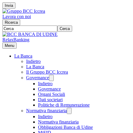
Invia
Lavora con noi
Ricerca
Cerca
RelaxBanking
Menu
La Banca
Indietro
La Banca
Il Gruppo BCC Iccrea
Governance
Indietro
Governance
Organi Sociali
Dati societari
Politiche di Remunerazione
Normativa finanziaria
Indietro
Normativa finanziaria
Obbligazioni Banca di Udine
MiFID