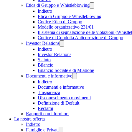
Etica di Gruppo e Whistleblowing
Indietro
Etica di Gruppo e Whistleblowing
Codice Etico di Gruppo
Modello organizzativo 231/01
Il sistema di segnalazione delle violazioni (Whistl
Codice di Condotta Anticorruzione di Gruppo
Investor Relations
Indietro
Investor Relations
Statuto
Bilancio
Bilancio Sociale e di Missione
Documenti e informative
Indietro
Documenti e informative
Trasparenza
Disconoscimento movimenti
Definizione di Default
Reclami
Rapporti con i fornitori
La nostra offerta
Indietro
Famiglie e Privati