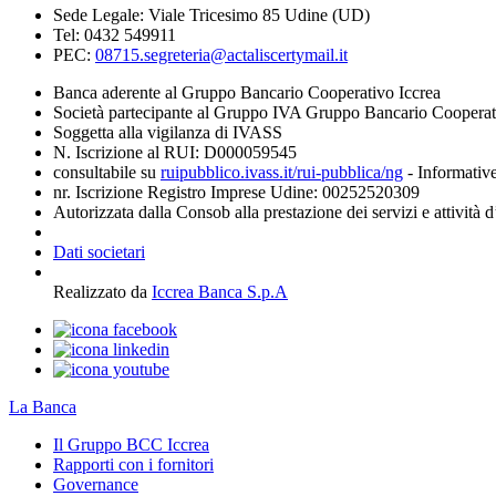
Sede Legale: Viale Tricesimo 85 Udine (UD)
Tel: 0432 549911
PEC:
08715.segreteria@actaliscertymail.it
Banca aderente al Gruppo Bancario Cooperativo Iccrea
Società partecipante al Gruppo IVA Gruppo Bancario Coopera
Soggetta alla vigilanza di IVASS
N. Iscrizione al RUI: D000059545
consultabile su
ruipubblico.ivass.it/rui-pubblica/ng
- Informative
nr. Iscrizione Registro Imprese Udine: 00252520309
Autorizzata dalla Consob alla prestazione dei servizi e attività 
Dati societari
Realizzato da
Iccrea Banca S.p.A
La Banca
Il Gruppo BCC Iccrea
Rapporti con i fornitori
Governance