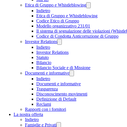
Etica di Gruppo e Whistleblowing
Indietro
Etica di Gruppo e Whistleblowing
Codice Etico di Gruppo
Modello organizzativo 231/01
Il sistema di segnalazione delle violazioni (Whistl
Codice di Condotta Anticorruzione di Gruppo
Investor Relations
Indietro
Investor Relations
Statuto
Bilancio
Bilancio Sociale e di Missione
Documenti e informative
Indietro
Documenti e informative
Trasparenza
Disconoscimento movimenti
Definizione di Default
Reclami
Rapporti con i fornitori
La nostra offerta
Indietro
Famiglie e Privati