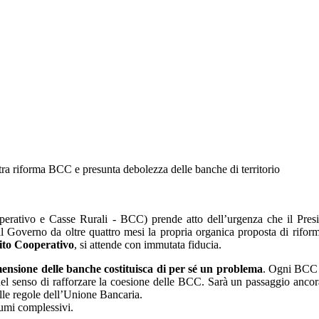
a riforma BCC e presunta debolezza delle banche di territorio
rativo e Casse Rurali - BCC) prende atto dell’urgenza che il Presid
 Governo da oltre quattro mesi la propria organica proposta di riform
dito Cooperativo
, si attende con immutata fiducia.
mensione delle banche costituisca di per sé un problema
. Ogni BCC è
o nel senso di rafforzare la coesione delle BCC. Sarà un passaggio an
lle regole dell’Unione Bancaria.
olumi complessivi.