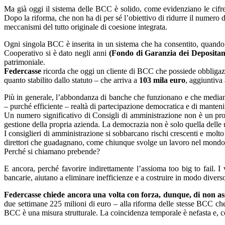
Ma già oggi il sistema delle BCC è solido, come evidenziano le cifre 
Dopo la riforma, che non ha di per sé l’obiettivo di ridurre il numero 
meccanismi del tutto originale di coesione integrata.
Ogni singola BCC è inserita in un sistema che ha consentito, quando nec
Cooperativo si è dato negli anni
(Fondo di Garanzia dei Depositant
patrimoniale.
Federcasse
ricorda che oggi un cliente di BCC che possiede obbligazi
quanto stabilito dallo statuto – che arriva a
103 mila euro
, aggiuntiva 
Più in generale, l’abbondanza di banche che funzionano e che mediame
– purché efficiente – realtà di partecipazione democratica e di mantenim
Un numero significativo di Consigli di amministrazione non è un probl
gestione della propria azienda. La democrazia non è solo quella delle u
I consiglieri di amministrazione si sobbarcano rischi crescenti e mol
direttori che guadagnano, come chiunque svolge un lavoro nel mondo d
Perché si chiamano prebende?
E ancora, perché favorire indirettamente l’assioma too big to fail. I
bancarie, aiutano a eliminare inefficienze e a costruire in modo divers
Federcasse chiede ancora una volta con forza, dunque, di non assu
due settimane 225 milioni di euro – alla riforma delle stesse BCC che
BCC è una misura strutturale. La coincidenza temporale è nefasta e, c