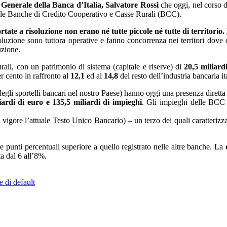
 Generale della Banca d’Italia, Salvatore Rossi
che oggi, nel corso 
 delle Banche di Credito Cooperativo e Casse Rurali (BCC).
tate a risoluzione non erano né tutte piccole né tutte di territorio.
soluzione sono tuttora operative e fanno concorrenza nei territori dove
uzione.
ali, con un patrimonio di sistema (capitale e riserve) di
20,5 miliard
r cento in raffronto al
12,1
ed al
14,8
del resto dell’industria bancaria it
egli sportelli bancari nel nostro Paese) hanno oggi una presenza diretta
iardi di euro e 135,5 miliardi di impieghi
. Gli impieghi delle BCC r
vigore l’attuale Testo Unico Bancario) – un terzo dei quali caratterizz
 punti percentuali superiore a quello registrato nelle altre banche. La
q
a dal 6 all’8%.
e di default