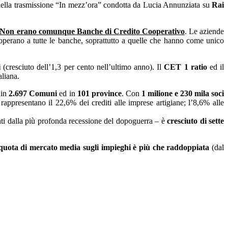
della trasmissione “In mezz’ora” condotta da Lucia Annunziata su
Rai
Non erano comunque Banche di Credito Cooperativo
. Le aziende
 operano a tutte le banche, soprattutto a quelle che hanno come unico
i
(cresciuto dell’1,3 per cento nell’ultimo anno). Il
CET 1 ratio
ed il
aliana.
 in
2.697 Comuni
ed in
101 province
. Con
1 milione e 230 mila soci
appresentano il 22,6% dei crediti alle imprese artigiane; l’8,6% alle
ati dalla più profonda recessione del dopoguerra – è
cresciuto di sette
uota di mercato media sugli impieghi è più che raddoppiata
(dal