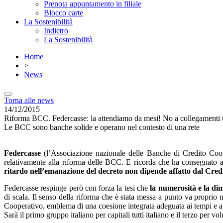
Prenota appuntamento in filiale
Blocco carte
La Sostenibilità
Indietro
La Sostenibilità
Home
>
News
Torna alle news
14/12/2015
Riforma BCC. Federcasse: la attendiamo da mesi! No a collegamenti tr
Le BCC sono banche solide e operano nel contesto di una rete
Federcasse
(l’Associazione nazionale delle Banche di Credito Coope
relativamente alla riforma delle BCC. E ricorda che ha consegnato al
ritardo nell’emanazione del decreto non dipende affatto dal Cre
Federcasse respinge però con forza la tesi che
la numerosità e la di
di scala. Il senso della riforma che è stata messa a punto va propri
Cooperativo, emblema di una coesione integrata adeguata ai tempi e a
Sarà il primo gruppo italiano per capitali tutti italiano e il terzo per v