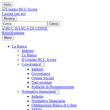
Invia
Lavora con noi
Ricerca
Cerca
RelaxBanking
Menu
La Banca
Indietro
La Banca
Il Gruppo BCC Iccrea
Governance
Indietro
Governance
Organi Sociali
Dati societari
Politiche di Remunerazione
Normativa finanziaria
Indietro
Normativa finanziaria
Obbligazioni Banca di Udine
MiFID