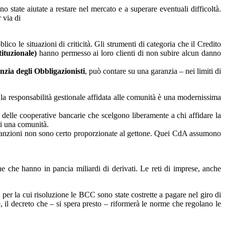
state aiutate a restare nel mercato e a superare eventuali difficoltà.
 via di
co le situazioni di criticità. Gli strumenti di categoria che il Credito
tituzionale)
hanno permesso ai loro clienti di non subire alcun danno
zia degli Obbligazionisti
, può contare su una garanzia – nei limiti di
a responsabilità gestionale affidata alle comunità è una modernissima
 delle cooperative bancarie che scelgono liberamente a chi affidare la
di una comunità.
li sanzioni non sono certo proporzionate al gettone. Quei CdA assumono
ne che hanno in pancia miliardi di derivati. Le reti di imprese, anche
per la cui risoluzione le BCC sono state costrette a pagare nel giro di
 il decreto che – si spera presto – riformerà le norme che regolano le