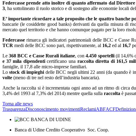
Federcasse prende atto inoltre di quanto affermato dal Direttore
3
, ha sottolineato il ruolo storico e di sostegno alle economie locali
E’ importante ricordare a tale proposito che le quattro banche por
bancarie (le cosiddette good banks) derivanti da quella misura di ri
mercato quel territorio e che hanno comunque pagato per la loro risol
Federcasse
rimarca gli indicatori patrimoniali delle BCC e Casse Rur
TCR
medi delle BCC sono pari, rispettivamente, al
16,2
ed al
16,7
pe
Le
368 BCC e Casse Rurali italiane
, con
4.450 sportelli
(il 14,6% d
e 37 mila dipendenti
certificano una
raccolta diretta di 161,5 mil
famiglie, il 17,8 alle micro-imprese familiari.
Lo
stock di impieghi
delle BCC negli ultimi 22 anni (da quando è in 
volte
(meno di tre nel resto dell’industria bancaria).
Anche la raccolta si è incrementata ogni anno ad un ritmo di circa due
3,4% del 1993 al 7,3% del 2014) mentre quella sulla
raccolta
è passat
Torna alle news
Trasparenza
Disconoscimento movimenti
Reclami
ABF
ACF
Definizion
Banca di Udine Credito Cooperativo Soc. Coop.