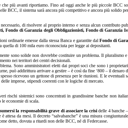
che più avanti riportiamo. Fino ad oggi anche le più piccole BCC sono 
delle BCC, il sistema sarà ancora più competitivo e ancora più solido per
essario, di risolvere al proprio interno e senza alcun contributo pubbli
i, Fondo di Garanzia degli Obbligazionisti, Fondo di Garanzia Is
oni ordinarie emesse dalla stessa Banca e garantite dal
Fondo di Garan
a quella di 100 mila euro riconosciuta per legge ai depositanti.
nte sono solide non dovrebbe costituire un problema. Il pluralismo e l
ento nei territori dei centri decisionali.
ema. Sono amministratori eletti dai propri soci che sono i proprietari
rne, può addirittura arrivare a gestire – è così da fine ‘800 – il denaro 
to spesso ricevono un gettone di presenza per le riunioni. E le eventua
elle imprese, stipendi coerenti con le logiche di mercato.
 veri rischi sistemici sono concentrati in grandissime banche non italia
o le economie di scala.
mersi la responsabilità grave di associare la crisi
delle 4 banche – 
 è attesa da mesi. Il decreto “salvabanche” è una misura congiunturale,
ome detto, dovuta a ritardi non delle BCC, né di Federcasse.