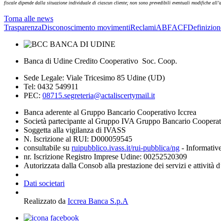
fiscale dipende dalla situazione individuale di ciascun cliente; non sono prevedibili eventuali modifiche all’
Torna alle news
Trasparenza
Disconoscimento movimenti
Reclami
ABF
ACF
Definizion
Banca di Udine Credito Cooperativo Soc. Coop.
Sede Legale: Viale Tricesimo 85 Udine (UD)
Tel: 0432 549911
PEC:
08715.segreteria@actaliscertymail.it
Banca aderente al Gruppo Bancario Cooperativo Iccrea
Società partecipante al Gruppo IVA Gruppo Bancario Coopera
Soggetta alla vigilanza di IVASS
N. Iscrizione al RUI: D000059545
consultabile su
ruipubblico.ivass.it/rui-pubblica/ng
- Informative
nr. Iscrizione Registro Imprese Udine: 00252520309
Autorizzata dalla Consob alla prestazione dei servizi e attività 
Dati societari
Realizzato da
Iccrea Banca S.p.A