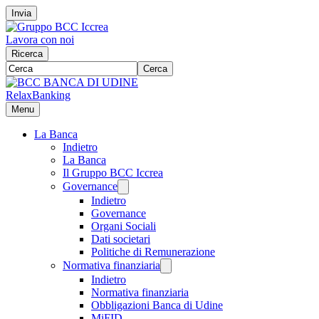
Invia
Lavora con noi
Ricerca
Cerca
RelaxBanking
Menu
La Banca
Indietro
La Banca
Il Gruppo BCC Iccrea
Governance
Indietro
Governance
Organi Sociali
Dati societari
Politiche di Remunerazione
Normativa finanziaria
Indietro
Normativa finanziaria
Obbligazioni Banca di Udine
MiFID