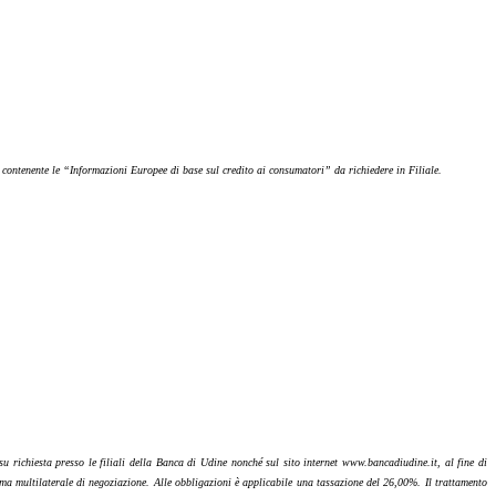
o contenente le “Informazioni Europee di base sul credito ai consumatori” da richiedere in Filiale.
 su richiesta presso le filiali della Banca di Udine nonché sul sito internet www.bancadiudine.it, al fine di
tema multilaterale di negoziazione. Alle obbligazioni è applicabile una tassazione del 26,00%. Il trattamento