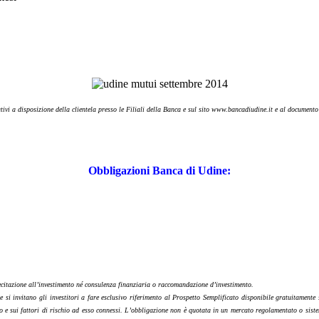
tivi a disposizione della clientela presso le Filiali della Banca e sul sito www.bancadiudine.it e al document
Obbligazioni Banca di Udine:
lecitazione all’investimento né consulenza finanziaria o raccomandazione d’investimento.
e si invitano gli investitori a fare esclusivo riferimento al Prospetto Semplificato disponibile gratuitamente
rio e sui fattori di rischio ad esso connessi. L’obbligazione non è quotata in un mercato regolamentato o sis