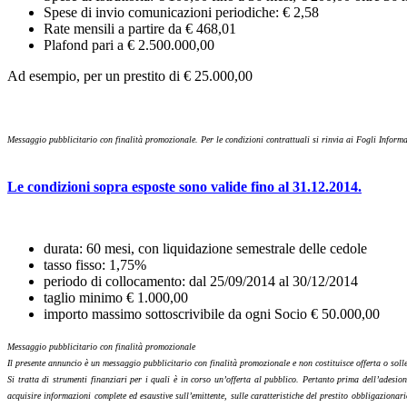
Spese di invio comunicazioni periodiche: € 2,58
Rate mensili a partire da € 468,01
Plafond pari a € 2.500.000,00
Ad esempio, per un prestito di € 25.000,00
Messaggio pubblicitario con finalità promozionale. Per le condizioni contrattuali si rinvia ai Fogli Informa
Le condizioni sopra esposte sono valide fino al 31.12.2014.
durata: 60 mesi, con liquidazione semestrale delle cedole
tasso fisso: 1,75%
periodo di collocamento: dal 25/09/2014 al 30/12/2014
taglio minimo € 1.000,00
importo massimo sottoscrivibile da ogni Socio € 50.000,00
Messaggio pubblicitario con finalità promozionale
Il presente annuncio è un messaggio pubblicitario con finalità promozionale e non costituisce offerta o sol
Si tratta di strumenti finanziari per i quali è in corso un’offerta al pubblico. Pertanto prima dell’adesion
acquisire informazioni complete ed esaustive sull’emittente, sulle caratteristiche del prestito obbligaziona