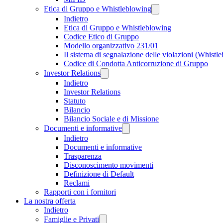
Etica di Gruppo e Whistleblowing
Indietro
Etica di Gruppo e Whistleblowing
Codice Etico di Gruppo
Modello organizzativo 231/01
Il sistema di segnalazione delle violazioni (Whistl
Codice di Condotta Anticorruzione di Gruppo
Investor Relations
Indietro
Investor Relations
Statuto
Bilancio
Bilancio Sociale e di Missione
Documenti e informative
Indietro
Documenti e informative
Trasparenza
Disconoscimento movimenti
Definizione di Default
Reclami
Rapporti con i fornitori
La nostra offerta
Indietro
Famiglie e Privati