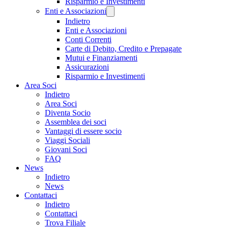
Risparmio e Investimenti
Enti e Associazioni
Indietro
Enti e Associazioni
Conti Correnti
Carte di Debito, Credito e Prepagate
Mutui e Finanziamenti
Assicurazioni
Risparmio e Investimenti
Area Soci
Indietro
Area Soci
Diventa Socio
Assemblea dei soci
Vantaggi di essere socio
Viaggi Sociali
Giovani Soci
FAQ
News
Indietro
News
Contattaci
Indietro
Contattaci
Trova Filiale