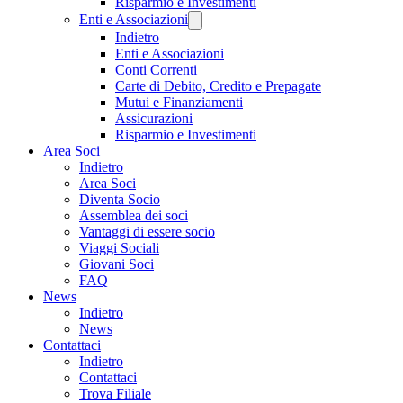
Risparmio e Investimenti
Enti e Associazioni
Indietro
Enti e Associazioni
Conti Correnti
Carte di Debito, Credito e Prepagate
Mutui e Finanziamenti
Assicurazioni
Risparmio e Investimenti
Area Soci
Indietro
Area Soci
Diventa Socio
Assemblea dei soci
Vantaggi di essere socio
Viaggi Sociali
Giovani Soci
FAQ
News
Indietro
News
Contattaci
Indietro
Contattaci
Trova Filiale