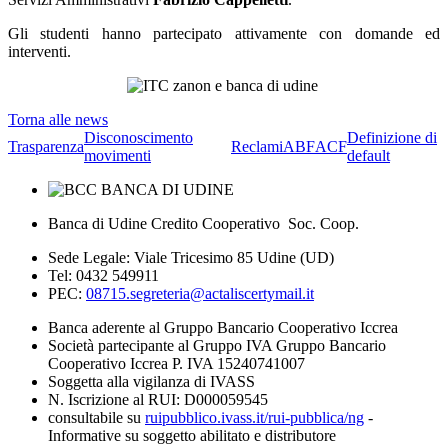
Gli studenti hanno partecipato attivamente con domande ed
interventi.
Torna alle news
Disconoscimento
Definizione di
Trasparenza
Reclami
ABF
ACF
movimenti
default
Banca di Udine Credito Cooperativo Soc. Coop.
Sede Legale: Viale Tricesimo 85 Udine (UD)
Tel: 0432 549911
PEC:
08715.segreteria@actaliscertymail.it
Banca aderente al Gruppo Bancario Cooperativo Iccrea
Società partecipante al Gruppo IVA Gruppo Bancario
Cooperativo Iccrea P. IVA 15240741007
Soggetta alla vigilanza di IVASS
N. Iscrizione al RUI: D000059545
consultabile su
ruipubblico.ivass.it/rui-pubblica/ng
-
Informative su soggetto abilitato e distributore