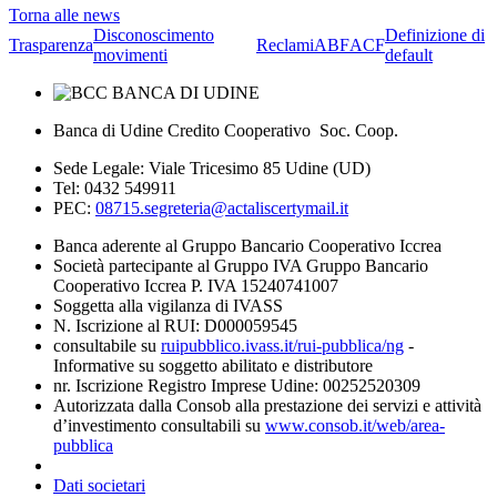
Torna alle news
Disconoscimento
Definizione di
Trasparenza
Reclami
ABF
ACF
movimenti
default
Banca di Udine Credito Cooperativo Soc. Coop.
Sede Legale: Viale Tricesimo 85 Udine (UD)
Tel: 0432 549911
PEC:
08715.segreteria@actaliscertymail.it
Banca aderente al Gruppo Bancario Cooperativo Iccrea
Società partecipante al Gruppo IVA Gruppo Bancario
Cooperativo Iccrea P. IVA 15240741007
Soggetta alla vigilanza di IVASS
N. Iscrizione al RUI: D000059545
consultabile su
ruipubblico.ivass.it/rui-pubblica/ng
-
Informative su soggetto abilitato e distributore
nr. Iscrizione Registro Imprese Udine: 00252520309
Autorizzata dalla Consob alla prestazione dei servizi e attività
d’investimento consultabili su
www.consob.it/web/area-
pubblica
Dati societari