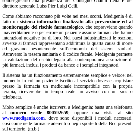
sottosegretario alla presidenza del Consiglio Gianni Letta e del
direttore generale Luiss Pier Luigi Celli.
Come abbiamo raccontato più volte nei mesi scorsi, Medigenia è di
fatto un
sistema informatico finalizzato alla prevenzione ed al
monitoraggio del rischio farmacologico
, che sopravviene quando
inavvertitamente o per errore un paziente assume farmaci che hanno
interazioni negative tra di loro. Nei paesi industrializzati le reazioni
avverse ai farmaci rappresentano addirittura la quarta causa di morte
ed gravano pesantemente sull’economia dei sistemi sanitari.
Attraverso la tessera sanitaria o il codice fiscale, Medigenia permette
la valutazione del rischio legato alla contemporanea assunzione di
più farmaci, inclusi i prodotti da banco e i semplici integratori.
Il sistema ha un funzionamento estremamente semplice e veloce: nel
momento in cui un paziente iscritto al servizio dovesse acquistare
presso la farmacia un medicinale incompatibile con la propria
terapia, riceverebbe in tempo reale un avviso con un sms o
telefonata.
Molto semplice è anche iscriversi a Medigenia: basta una telefonata
al
numero verde 800592659
, oppure una visita al sito
www.medigenia.com
, dove sono disponibili i moduli necessari,
così come nelle farmacie aderenti o negli sportelli della Bcc presenti
sul territorio. (m.b.)