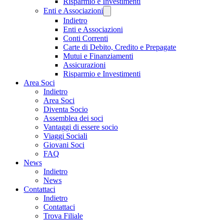
Risparmio e Investimenti
Enti e Associazioni
Indietro
Enti e Associazioni
Conti Correnti
Carte di Debito, Credito e Prepagate
Mutui e Finanziamenti
Assicurazioni
Risparmio e Investimenti
Area Soci
Indietro
Area Soci
Diventa Socio
Assemblea dei soci
Vantaggi di essere socio
Viaggi Sociali
Giovani Soci
FAQ
News
Indietro
News
Contattaci
Indietro
Contattaci
Trova Filiale