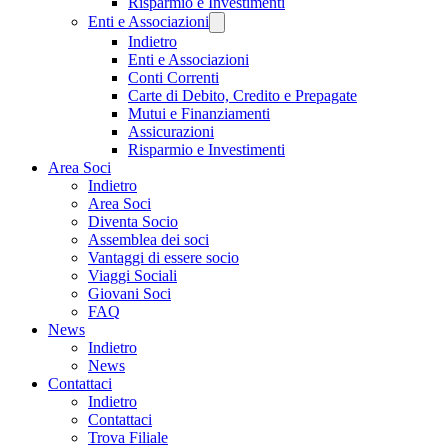
Risparmio e Investimenti
Enti e Associazioni
Indietro
Enti e Associazioni
Conti Correnti
Carte di Debito, Credito e Prepagate
Mutui e Finanziamenti
Assicurazioni
Risparmio e Investimenti
Area Soci
Indietro
Area Soci
Diventa Socio
Assemblea dei soci
Vantaggi di essere socio
Viaggi Sociali
Giovani Soci
FAQ
News
Indietro
News
Contattaci
Indietro
Contattaci
Trova Filiale