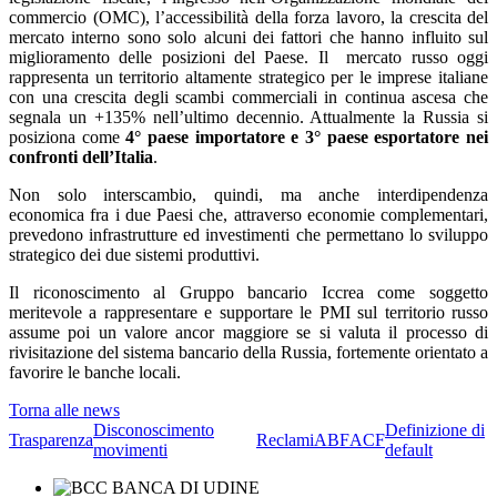
commercio (OMC), l’accessibilità della forza lavoro, la crescita del
mercato interno sono solo alcuni dei fattori che hanno influito sul
miglioramento delle posizioni del Paese. Il mercato russo oggi
rappresenta un territorio altamente strategico per le imprese italiane
con una crescita degli scambi commerciali in continua ascesa che
segnala un +135% nell’ultimo decennio. Attualmente la Russia si
posiziona come
4° paese importatore e 3° paese esportatore nei
confronti dell’Italia
.
Non solo interscambio, quindi, ma anche interdipendenza
economica fra i due Paesi che, attraverso economie complementari,
prevedono infrastrutture ed investimenti che permettano lo sviluppo
strategico dei due sistemi produttivi.
Il riconoscimento al Gruppo bancario Iccrea come soggetto
meritevole a rappresentare e supportare le PMI sul territorio russo
assume poi un valore ancor maggiore se si valuta il processo di
rivisitazione del sistema bancario della Russia, fortemente orientato a
favorire le banche locali.
Torna alle news
Disconoscimento
Definizione di
Trasparenza
Reclami
ABF
ACF
movimenti
default