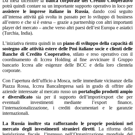
Da metà dicembre la
banca corporate del Credito Cooperativo
potrà quindi contare su un importante supporto operativo in loco per
assistere le imprese italiane in Russia
, dando così seguito
all’intensa attività già svolta in passato per lo sviluppo di business
all’estero e che si è estesa – grazie a partnership con altri importanti
player del mercato – anche verso altri paesi dell’est Europa e asiatici
(Turchia, India).
L’iniziativa rientra quindi in un
piano di sviluppo della capacità di
sostegno alle attività estere delle Pmi italiane socie e clienti delle
Banche di Credito Cooperativo
, stilato e reso operativo con il
coordinamento di Iccrea Holding al fine avvicinare il Gruppo
bancario Iccrea alle esigenze delle BCC e della loro clientela
corporate.
Con l’apertura dell’ufficio a Mosca, nelle immediate vicinanze della
Piazza Rossa, Iccrea BancaImpresa sarà in grado di offrire alle
aziende interessate al mercato russo un
portafoglio prodotti ampio
e diversificato
sia per il supporto dell’import/export che per
eventuali investimenti mediante l’export finance,
l’internazionalizzazione, i crediti documentari e le garanzie
internazionali.
La Russia inoltre sta rafforzando le proprie posizioni nel
mercato degli investimenti stranieri diretti
. La riforma della
legislazione fiscale, l’ingresso nell’Organizzazione mondiale del