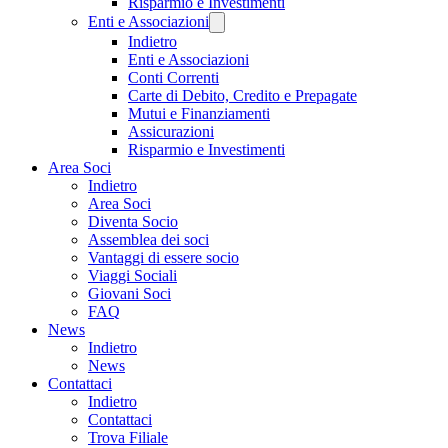
Risparmio e Investimenti
Enti e Associazioni
Indietro
Enti e Associazioni
Conti Correnti
Carte di Debito, Credito e Prepagate
Mutui e Finanziamenti
Assicurazioni
Risparmio e Investimenti
Area Soci
Indietro
Area Soci
Diventa Socio
Assemblea dei soci
Vantaggi di essere socio
Viaggi Sociali
Giovani Soci
FAQ
News
Indietro
News
Contattaci
Indietro
Contattaci
Trova Filiale