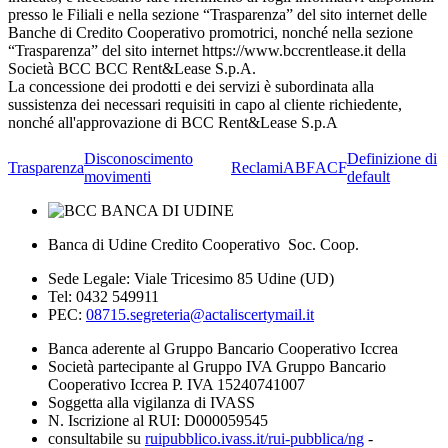
presso le Filiali e nella sezione “Trasparenza” del sito internet delle
Banche di Credito Cooperativo promotrici, nonché nella sezione
“Trasparenza” del sito internet https://www.bccrentlease.it della
Società BCC BCC Rent&Lease S.p.A.
La concessione dei prodotti e dei servizi è subordinata alla
sussistenza dei necessari requisiti in capo al cliente richiedente,
nonché all'approvazione di BCC Rent&Lease S.p.A
Disconoscimento
Definizione di
Trasparenza
Reclami
ABF
ACF
movimenti
default
Banca di Udine Credito Cooperativo Soc. Coop.
Sede Legale: Viale Tricesimo 85 Udine (UD)
Tel: 0432 549911
PEC:
08715.segreteria@actaliscertymail.it
Banca aderente al Gruppo Bancario Cooperativo Iccrea
Società partecipante al Gruppo IVA Gruppo Bancario
Cooperativo Iccrea P. IVA 15240741007
Soggetta alla vigilanza di IVASS
N. Iscrizione al RUI: D000059545
consultabile su
ruipubblico.ivass.it/rui-pubblica/ng
-