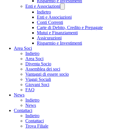
Risparmio e Investimenti
Enti e Associazioni
Indietro
Enti e Associazioni
Conti Correnti
Carte di Debito, Credito e Prepagate
Mutui e Finanziamenti
Assicurazioni
Risparmio e Investimenti
Area Soci
Indietro
Area Soci
Diventa Socio
Assemblea dei soci
Vantaggi di essere socio
Viaggi Sociali
Giovani Soci
FAQ
News
Indietro
News
Contattaci
Indietro
Contattaci
Trova Filiale