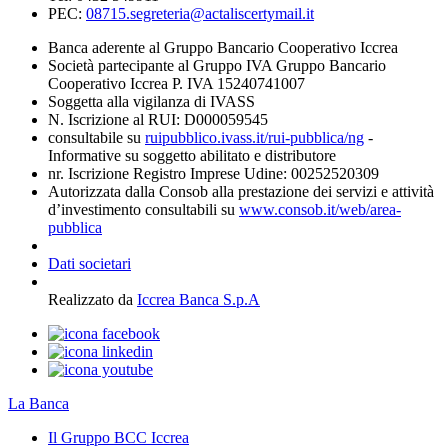
PEC:
08715.segreteria@actaliscertymail.it
Banca aderente al Gruppo Bancario Cooperativo Iccrea
Società partecipante al Gruppo IVA Gruppo Bancario
Cooperativo Iccrea P. IVA 15240741007
Soggetta alla vigilanza di IVASS
N. Iscrizione al RUI: D000059545
consultabile su
ruipubblico.ivass.it/rui-pubblica/ng
-
Informative su soggetto abilitato e distributore
nr. Iscrizione Registro Imprese Udine: 00252520309
Autorizzata dalla Consob alla prestazione dei servizi e attività
d’investimento consultabili su
www.consob.it/web/area-
pubblica
Dati societari
Realizzato da
Iccrea Banca S.p.A
La Banca
Il Gruppo BCC Iccrea