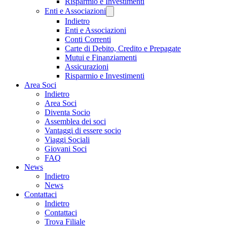
Risparmio e Investimenti
Enti e Associazioni
Indietro
Enti e Associazioni
Conti Correnti
Carte di Debito, Credito e Prepagate
Mutui e Finanziamenti
Assicurazioni
Risparmio e Investimenti
Area Soci
Indietro
Area Soci
Diventa Socio
Assemblea dei soci
Vantaggi di essere socio
Viaggi Sociali
Giovani Soci
FAQ
News
Indietro
News
Contattaci
Indietro
Contattaci
Trova Filiale