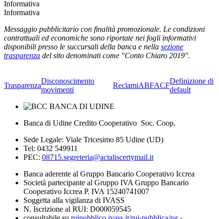
Informativa
Informativa
Messaggio pubblicitario con finalità promozionale. Le condizioni
contrattuali ed economiche sono riportate nei fogli informativi
disponibili presso le succursali della banca e nella
sezione
trasparenza
del sito denominati come "Conto Chiaro 2019".
Disconoscimento
Definizione di
Trasparenza
Reclami
ABF
ACF
movimenti
default
Banca di Udine Credito Cooperativo Soc. Coop.
Sede Legale: Viale Tricesimo 85 Udine (UD)
Tel: 0432 549911
PEC:
08715.segreteria@actaliscertymail.it
Banca aderente al Gruppo Bancario Cooperativo Iccrea
Società partecipante al Gruppo IVA Gruppo Bancario
Cooperativo Iccrea P. IVA 15240741007
Soggetta alla vigilanza di IVASS
N. Iscrizione al RUI: D000059545
consultabile su
ruipubblico.ivass.it/rui-pubblica/ng
-