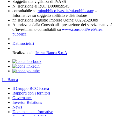
Soggetta alla vigilanza di IVASS
N. Iscrizione al RUI: D000059545
consultabile su
ruipubblico.ivass.it/rui-pubblica/ng
-
Informative su soggetto abilitato e distributore
nr. Iscrizione Registro Imprese Udine: 00252520309
Autorizzata dalla Consob alla prestazione dei servizi e attività
d’investimento consultabili su
www.consob.it/web/area-
pubblica
Dati societari
Realizzato da
Iccrea Banca S.p.A
La Banca
Il Gruppo BCC Iccrea
Rapporti con i fornitori
Governance
Investor Relations
News
Documenti e informative