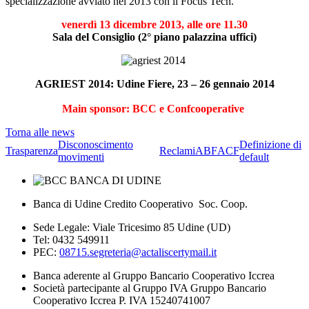
specializzazione avviato nel 2013 con il Focus Tech.
venerdì 13 dicembre 2013, alle ore 11.30
Sala del Consiglio (2° piano palazzina uffici)
AGRIEST 2014: Udine Fiere, 23 – 26 gennaio 2014
Main sponsor: BCC e Confcooperative
Torna alle news
Disconoscimento
Definizione di
Trasparenza
Reclami
ABF
ACF
movimenti
default
Banca di Udine Credito Cooperativo Soc. Coop.
Sede Legale: Viale Tricesimo 85 Udine (UD)
Tel: 0432 549911
PEC:
08715.segreteria@actaliscertymail.it
Banca aderente al Gruppo Bancario Cooperativo Iccrea
Società partecipante al Gruppo IVA Gruppo Bancario
Cooperativo Iccrea P. IVA 15240741007