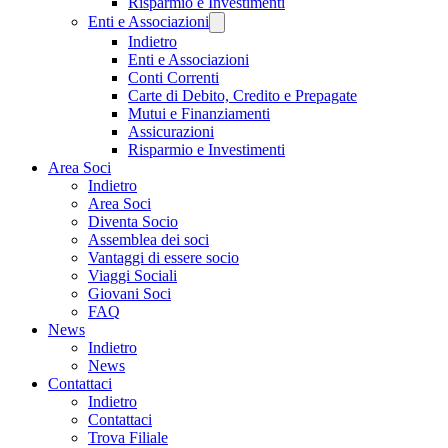
Risparmio e Investimenti
Enti e Associazioni
Indietro
Enti e Associazioni
Conti Correnti
Carte di Debito, Credito e Prepagate
Mutui e Finanziamenti
Assicurazioni
Risparmio e Investimenti
Area Soci
Indietro
Area Soci
Diventa Socio
Assemblea dei soci
Vantaggi di essere socio
Viaggi Sociali
Giovani Soci
FAQ
News
Indietro
News
Contattaci
Indietro
Contattaci
Trova Filiale