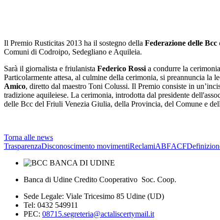
Il Premio Rusticitas 2013 ha il sostegno della
Federazione delle Bcc 
Comuni di Codroipo, Sedegliano e Aquileia.
Sarà il giornalista e friulanista
Federico Rossi
a condurre la cerimonia 
Particolarmente attesa, al culmine della cerimonia, si preannuncia la le
Amico
, diretto dal maestro Toni Colussi. Il Premio consiste in un’incis
tradizione aquileiese. La cerimonia, introdotta dal presidente dell'asso
delle Bcc del Friuli Venezia Giulia, della Provincia, del Comune e del
Torna alle news
Trasparenza
Disconoscimento movimenti
Reclami
ABF
ACF
Definizion
Banca di Udine Credito Cooperativo Soc. Coop.
Sede Legale: Viale Tricesimo 85 Udine (UD)
Tel: 0432 549911
PEC:
08715.segreteria@actaliscertymail.it