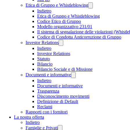
Etica di Gruppo e Whistleblowing
Indietro
Etica di Gruppo e Whistleblowing
Codice Etico di Gruppo
Modello organizzativo 231/01
Il sistema di segnalazione delle violazioni (Whistl
Codice di Condotta Anticorruzione di Gruppo
Investor Relations
Indietro
Investor Relations
Statuto
Bilancio
Bilancio Sociale e di Missione
Documenti e informative
Indietro
Documenti e informative
Trasparenza
Disconoscimento movimenti
Definizione di Default
Reclami
Rapporti con i fornitori
La nostra offerta
Indietro
Famiglie e Privati