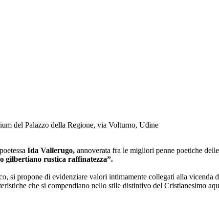
ium del Palazzo della Regione, via Volturno, Udine
 poetessa
Ida Vallerugo,
annoverata fra le migliori penne poetiche dell
ro gilbertiano rustica raffinatezza”.
 si propone di evidenziare valori intimamente collegati alla vicenda del
teristiche che si compendiano nello stile distintivo del Cristianesimo aqui