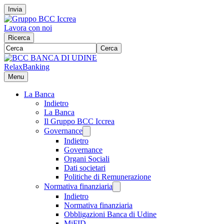
Invia
Lavora con noi
Ricerca
Cerca
RelaxBanking
Menu
La Banca
Indietro
La Banca
Il Gruppo BCC Iccrea
Governance
Indietro
Governance
Organi Sociali
Dati societari
Politiche di Remunerazione
Normativa finanziaria
Indietro
Normativa finanziaria
Obbligazioni Banca di Udine
MiFID