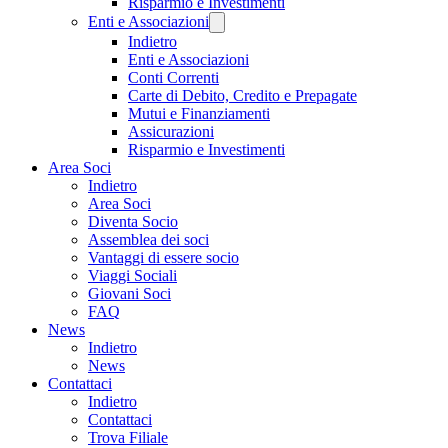
Risparmio e Investimenti
Enti e Associazioni
Indietro
Enti e Associazioni
Conti Correnti
Carte di Debito, Credito e Prepagate
Mutui e Finanziamenti
Assicurazioni
Risparmio e Investimenti
Area Soci
Indietro
Area Soci
Diventa Socio
Assemblea dei soci
Vantaggi di essere socio
Viaggi Sociali
Giovani Soci
FAQ
News
Indietro
News
Contattaci
Indietro
Contattaci
Trova Filiale