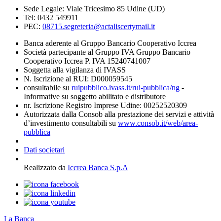
Sede Legale: Viale Tricesimo 85 Udine (UD)
Tel: 0432 549911
PEC:
08715.segreteria@actaliscertymail.it
Banca aderente al Gruppo Bancario Cooperativo Iccrea
Società partecipante al Gruppo IVA Gruppo Bancario
Cooperativo Iccrea P. IVA 15240741007
Soggetta alla vigilanza di IVASS
N. Iscrizione al RUI: D000059545
consultabile su
ruipubblico.ivass.it/rui-pubblica/ng
-
Informative su soggetto abilitato e distributore
nr. Iscrizione Registro Imprese Udine: 00252520309
Autorizzata dalla Consob alla prestazione dei servizi e attività
d’investimento consultabili su
www.consob.it/web/area-
pubblica
Dati societari
Realizzato da
Iccrea Banca S.p.A
La Banca