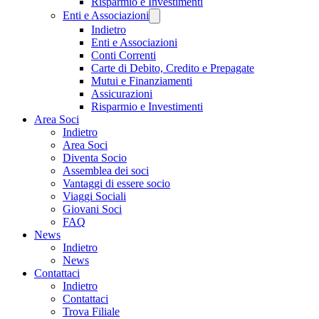
Risparmio e Investimenti
Enti e Associazioni
Indietro
Enti e Associazioni
Conti Correnti
Carte di Debito, Credito e Prepagate
Mutui e Finanziamenti
Assicurazioni
Risparmio e Investimenti
Area Soci
Indietro
Area Soci
Diventa Socio
Assemblea dei soci
Vantaggi di essere socio
Viaggi Sociali
Giovani Soci
FAQ
News
Indietro
News
Contattaci
Indietro
Contattaci
Trova Filiale