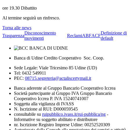
ore 19.30 Dibattito
Al termine seguirà un rinfresco.
Torna alle news
Disconoscimento
Definizione di
Trasparenza
Reclami
ABF
ACF
movimenti
default
Banca di Udine Credito Cooperativo Soc. Coop.
Sede Legale: Viale Tricesimo 85 Udine (UD)
Tel: 0432 549911
PEC:
08715.segreteria@actaliscertymail.it
Banca aderente al Gruppo Bancario Cooperativo Iccrea
Società partecipante al Gruppo IVA Gruppo Bancario
Cooperativo Iccrea P. IVA 15240741007
Soggetta alla vigilanza di IVASS
N. Iscrizione al RUI: D000059545
consultabile su
ruipubblico.ivass.it/rui-pubblica/ng
-
Informative su soggetto abilitato e distributore
nr. Iscrizione Registro Imprese Udine: 00252520309
Autorizzata dalla Consob alla prestazione dei servizi e attività