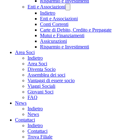
Risparmio e Investimenti
Enti e Associazioni
Indietro
Enti e Associazioni
Conti Correnti
Carte di Debito, Credito e Prepagate
Mutui e Finanziamenti
Assicurazioni
Risparmio e Investimenti
Area Soci
Indietro
Area Soci
Diventa Socio
Assemblea dei soci
Vantaggi di essere socio
Viaggi Sociali
Giovani Soci
FAQ
News
Indietro
News
Contattaci
Indietro
Contattaci
Trova Filiale