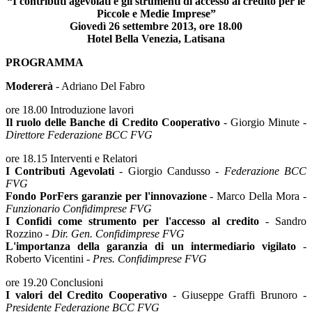
“I contributi agevolati e gli strumenti di accesso al credito per le
Piccole e Medie Imprese”
Giovedì 26 settembre 2013, ore 18.00
Hotel Bella Venezia, Latisana
PROGRAMMA
Modererà
- Adriano Del Fabro
ore 18.00 Introduzione lavori
Il ruolo delle Banche di Credito Cooperativo
- Giorgio Minute -
Direttore Federazione BCC FVG
ore 18.15 Interventi e Relatori
I Contributi Agevolati
- Giorgio Candusso -
Federazione BCC
FVG
Fondo PorFers garanzie per l'innovazione
- Marco Della Mora -
Funzionario Confidimprese FVG
I Confidi come strumento per l'accesso al credito
- Sandro
Rozzino -
Dir. Gen. Confidimprese FVG
L'importanza della garanzia di un intermediario vigilato
-
Roberto Vicentini -
Pres. Confidimprese FVG
ore 19.20 Conclusioni
I valori del Credito Cooperativo
- Giuseppe Graffi Brunoro -
Presidente Federazione BCC FVG