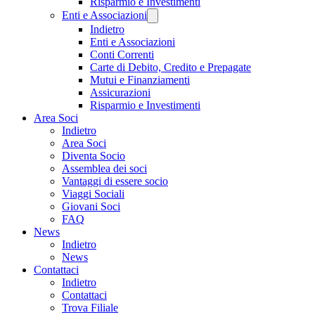
Risparmio e Investimenti
Enti e Associazioni
Indietro
Enti e Associazioni
Conti Correnti
Carte di Debito, Credito e Prepagate
Mutui e Finanziamenti
Assicurazioni
Risparmio e Investimenti
Area Soci
Indietro
Area Soci
Diventa Socio
Assemblea dei soci
Vantaggi di essere socio
Viaggi Sociali
Giovani Soci
FAQ
News
Indietro
News
Contattaci
Indietro
Contattaci
Trova Filiale