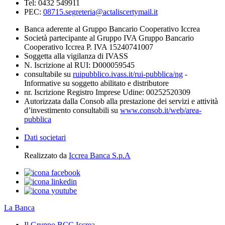
Tel: 0432 549911
PEC:
08715.segreteria@actaliscertymail.it
Banca aderente al Gruppo Bancario Cooperativo Iccrea
Società partecipante al Gruppo IVA Gruppo Bancario
Cooperativo Iccrea P. IVA 15240741007
Soggetta alla vigilanza di IVASS
N. Iscrizione al RUI: D000059545
consultabile su
ruipubblico.ivass.it/rui-pubblica/ng
-
Informative su soggetto abilitato e distributore
nr. Iscrizione Registro Imprese Udine: 00252520309
Autorizzata dalla Consob alla prestazione dei servizi e attività
d’investimento consultabili su
www.consob.it/web/area-
pubblica
Dati societari
Realizzato da
Iccrea Banca S.p.A
La Banca
Il Gruppo BCC Iccrea