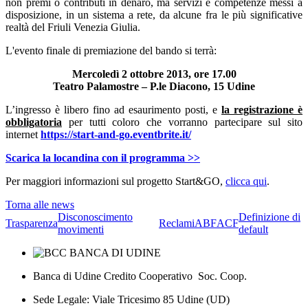
non premi o contributi in denaro, ma servizi e competenze messi a
disposizione, in un sistema a rete, da alcune fra le più significative
realtà del Friuli Venezia Giulia.
L'evento finale di premiazione del bando si terrà:
Mercoledì 2 ottobre 2013, ore 17.00
Teatro Palamostre – P.le Diacono, 15 Udine
L’ingresso è libero fino ad esaurimento posti, e
la registrazione è
obbligatoria
per tutti coloro che vorranno partecipare sul sito
internet
https://start-and-go.eventbrite.it/
Scarica la locandina con il programma >>
Per maggiori informazioni sul progetto Start&GO,
clicca qui
.
Torna alle news
Disconoscimento
Definizione di
Trasparenza
Reclami
ABF
ACF
movimenti
default
Banca di Udine Credito Cooperativo Soc. Coop.
Sede Legale: Viale Tricesimo 85 Udine (UD)