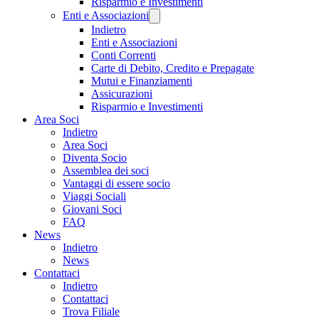
Risparmio e Investimenti
Enti e Associazioni
Indietro
Enti e Associazioni
Conti Correnti
Carte di Debito, Credito e Prepagate
Mutui e Finanziamenti
Assicurazioni
Risparmio e Investimenti
Area Soci
Indietro
Area Soci
Diventa Socio
Assemblea dei soci
Vantaggi di essere socio
Viaggi Sociali
Giovani Soci
FAQ
News
Indietro
News
Contattaci
Indietro
Contattaci
Trova Filiale