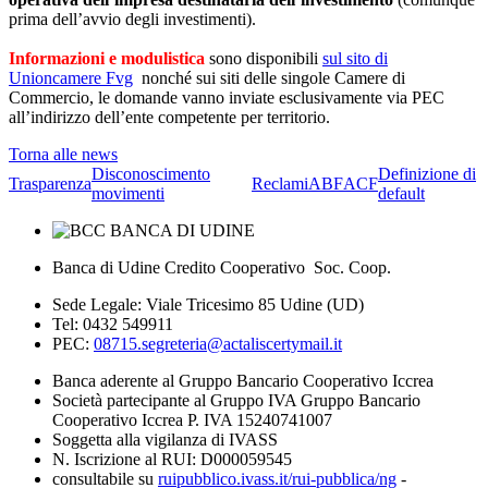
prima dell’avvio degli investimenti).
Informazioni e modulistica
sono disponibili
sul sito di
Unioncamere Fvg
nonché sui siti delle singole Camere di
Commercio, le domande vanno inviate esclusivamente via PEC
all’indirizzo dell’ente competente per territorio.
Torna alle news
Disconoscimento
Definizione di
Trasparenza
Reclami
ABF
ACF
movimenti
default
Banca di Udine Credito Cooperativo Soc. Coop.
Sede Legale: Viale Tricesimo 85 Udine (UD)
Tel: 0432 549911
PEC:
08715.segreteria@actaliscertymail.it
Banca aderente al Gruppo Bancario Cooperativo Iccrea
Società partecipante al Gruppo IVA Gruppo Bancario
Cooperativo Iccrea P. IVA 15240741007
Soggetta alla vigilanza di IVASS
N. Iscrizione al RUI: D000059545
consultabile su
ruipubblico.ivass.it/rui-pubblica/ng
-