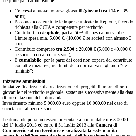
Le principali caratteristiche:
Concessi a nuove imprese giovanili (
giovani tra i 14 e i 35
anni
);
Possono accedere tutte le imprese ubicate in Regione, facendo
richiesta alla CCIAA competente per territorio
Contributi in
c/capitale
, pari al 50% di spesa ammissibile.
Limite spesa min. 5.000 €, (10.000 € se società con almeno 3
soci;
Contributo compreso
tra 2.500 e 20.000 €
(5.000 e 40.000 €
se società con almeno 3 soci);
È
cumulabile
, per la parte dei costi non coperti dal contributo,
con altre iniziative, nei limiti della normativa sugli aiuti “de
minimis”;
Iniziative ammissibili
Iniziative finalizzate alla realizzazione di progetti di imprenditoria
giovanile nel territorio regionale, sostenute successivamente alla data
di presentazione della domanda.
Investimento minimo 5.000,00 euro oppure 10.000,00 nel caso di
società con almeno 3 soci.
Le domande potranno essere presentate a partire dalle ore 8.00.00
del 1° luglio 2013 ed entro il 31 luglio 2013 alla
Camera di
Commercio sul cui territorio è localizzata la sede o unità
operativa dell’impresa destinataria dell’investimento
(comunque