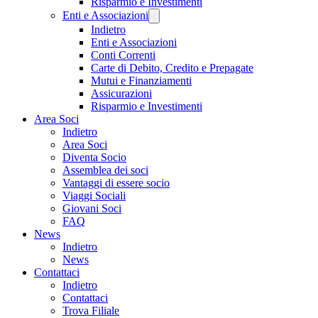
Risparmio e Investimenti
Enti e Associazioni
Indietro
Enti e Associazioni
Conti Correnti
Carte di Debito, Credito e Prepagate
Mutui e Finanziamenti
Assicurazioni
Risparmio e Investimenti
Area Soci
Indietro
Area Soci
Diventa Socio
Assemblea dei soci
Vantaggi di essere socio
Viaggi Sociali
Giovani Soci
FAQ
News
Indietro
News
Contattaci
Indietro
Contattaci
Trova Filiale