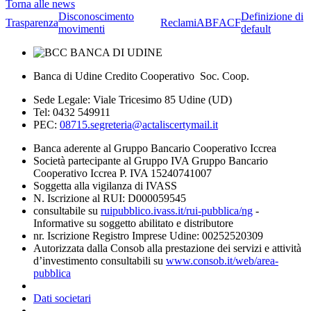
Torna alle news
Disconoscimento
Definizione di
Trasparenza
Reclami
ABF
ACF
movimenti
default
Banca di Udine Credito Cooperativo Soc. Coop.
Sede Legale: Viale Tricesimo 85 Udine (UD)
Tel: 0432 549911
PEC:
08715.segreteria@actaliscertymail.it
Banca aderente al Gruppo Bancario Cooperativo Iccrea
Società partecipante al Gruppo IVA Gruppo Bancario
Cooperativo Iccrea P. IVA 15240741007
Soggetta alla vigilanza di IVASS
N. Iscrizione al RUI: D000059545
consultabile su
ruipubblico.ivass.it/rui-pubblica/ng
-
Informative su soggetto abilitato e distributore
nr. Iscrizione Registro Imprese Udine: 00252520309
Autorizzata dalla Consob alla prestazione dei servizi e attività
d’investimento consultabili su
www.consob.it/web/area-
pubblica
Dati societari