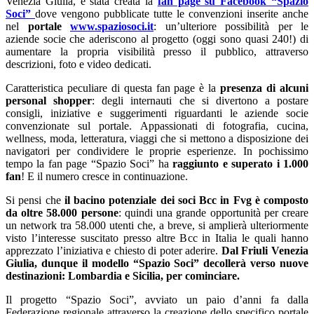
Venezia Giulia, è stata creata la
fan page su Facebook “Spazio
Soci”
dove vengono pubblicate tutte le convenzioni inserite anche
nel
portale
www.spaziosoci.it
: un’ulteriore possibilità per le
aziende socie che aderiscono al progetto (oggi sono quasi 240!) di
aumentare la propria visibilità presso il pubblico, attraverso
descrizioni, foto e video dedicati.
Caratteristica peculiare di questa fan page è la
presenza di alcuni
personal shopper
: degli internauti che si divertono a postare
consigli, iniziative e suggerimenti riguardanti le aziende socie
convenzionate sul portale. Appassionati di fotografia, cucina,
wellness, moda, letteratura, viaggi che si mettono a disposizione dei
navigatori per condividere le proprie esperienze. In pochissimo
tempo la fan page “Spazio Soci” ha
raggiunto e superato i 1.000
fan
! E il numero cresce in continuazione.
Si pensi che
il bacino potenziale dei soci Bcc in Fvg è composto
da oltre 58.000 persone
: quindi una grande opportunità per creare
un network tra 58.000 utenti che, a breve, si amplierà ulteriormente
visto l’interesse suscitato presso altre Bcc in Italia le quali hanno
apprezzato l’iniziativa e chiesto di poter aderire.
Dal Friuli Venezia
Giulia, dunque il modello “Spazio Soci” decollerà verso nuove
destinazioni: Lombardia e Sicilia, per cominciare.
Il progetto “Spazio Soci”, avviato un paio d’anni fa dalla
Federazione regionale attraverso la creazione dello specifico portale