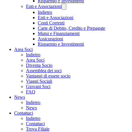
Risparmio e Investimenti
Enti e Associazioni
Indietro
Enti e Associazioni
Conti Correnti
Carte di Debito, Credito e Prepagate
Mutui e Finanziamenti
Assicurazioni
Risparmio e Investimenti
Area Soci
Indietro
Area Soci
Diventa Socio
Assemblea dei soci
Vantaggi di essere socio
Viaggi Sociali
Giovani Soci
FAQ
News
Indietro
News
Contattaci
Indietro
Contattaci
Trova Filiale