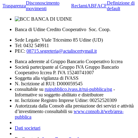
Disconoscimento
Definizione di
Trasparenza
Reclami
ABF
ACF
movimenti
default
Banca di Udine Credito Cooperativo Soc. Coop.
Sede Legale: Viale Tricesimo 85 Udine (UD)
Tel: 0432 549911
PEC:
08715.segreteria@actaliscertymail.it
Banca aderente al Gruppo Bancario Cooperativo Iccrea
Società partecipante al Gruppo IVA Gruppo Bancario
Cooperativo Iccrea P. IVA 15240741007
Soggetta alla vigilanza di IVASS
N. Iscrizione al RUI: D000059545
consultabile su
ruipubblico.ivass.it/rui-pubblica/ng
-
Informative su soggetto abilitato e distributore
nr. Iscrizione Registro Imprese Udine: 00252520309
Autorizzata dalla Consob alla prestazione dei servizi e attività
d’investimento consultabili su
www.consob.it/web/area-
pubblica
Dati societari