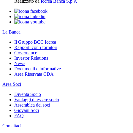
Realizzato da
Iccrea Banca S.p.A
La Banca
Il Gruppo BCC Iccrea
Rapporti con i fornitori
Governance
Investor Relations
News
Documenti e informative
Area Riservata CDA
Area Soci
Diventa Socio
Vantaggi di essere socio
Assemblea dei soci
Giovani Soci
FAQ
Contattaci