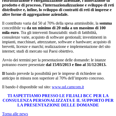
ristrutturazione e riorganizzazione aziendale, l’innovazione di
prodotto e di processo, l’internazionalizzazione e sviluppo di reti
distributive e, infine, lo sviluppo di contratti di reti di imprese e
altre forme di aggregazione aziendale.
Il contributo varia dal 50 al 70% della spesa ammissibile, la
somma
concedibile va
da un minimo di 20 mila a un massimo di 100
mila euro
. Tra gli interventi finanziabili: studi di fattibilità,
consulenze varie, acquisto di software gestionali; investimenti in
impianti, macchinari, attrezzature, software e hardware; acquisto di
brevetti, licenze e marchi; realizzazione e implementazione del sito
internet; studi di mercato sui Paesi obiettivo.
Avvio dei termini per la presentazione delle domande: le istanze
potranno essere presentate
dal 15/03/2013 e fino al 31/12/2013.
Il
bando prevede la possibilità per le imprese di richiedere un
anticipo in misura non superiore al 70% dell’importo concesso.
Il bando è disponibile sul sito:
www.ud.camcom.it
TI ASPETTIAMO PRESSO LE FILIALI BCC PER LA
CONSULENZA PERSONALIZZATA E IL SUPPORTO PER
LA PRESENTAZIONE DELLE DOMANDE
Torna alle news