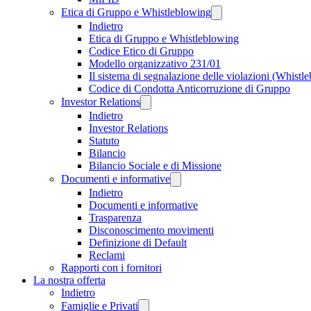
Etica di Gruppo e Whistleblowing
Indietro
Etica di Gruppo e Whistleblowing
Codice Etico di Gruppo
Modello organizzativo 231/01
Il sistema di segnalazione delle violazioni (Whistl
Codice di Condotta Anticorruzione di Gruppo
Investor Relations
Indietro
Investor Relations
Statuto
Bilancio
Bilancio Sociale e di Missione
Documenti e informative
Indietro
Documenti e informative
Trasparenza
Disconoscimento movimenti
Definizione di Default
Reclami
Rapporti con i fornitori
La nostra offerta
Indietro
Famiglie e Privati