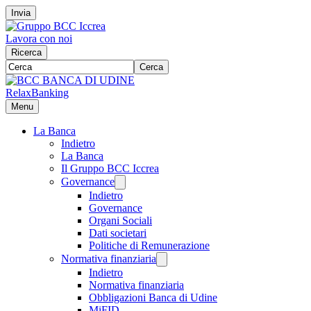
Invia
Lavora con noi
Ricerca
Cerca
RelaxBanking
Menu
La Banca
Indietro
La Banca
Il Gruppo BCC Iccrea
Governance
Indietro
Governance
Organi Sociali
Dati societari
Politiche di Remunerazione
Normativa finanziaria
Indietro
Normativa finanziaria
Obbligazioni Banca di Udine
MiFID