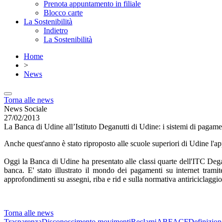
Prenota appuntamento in filiale
Blocco carte
La Sostenibilità
Indietro
La Sostenibilità
Home
>
News
Torna alle news
News Sociale
27/02/2013
La Banca di Udine all’Istituto Deganutti di Udine: i sistemi di pagamen
Anche quest'anno è stato riproposto alle scuole superiori di Udine l'
Oggi la Banca di Udine ha presentato alle classi quarte dell'ITC Deg
banca. E' stato illustrato il mondo dei pagamenti su internet tram
approfondimenti su assegni, riba e rid e sulla normativa antiriciclaggio
Torna alle news
Trasparenza
Disconoscimento movimenti
Reclami
ABF
ACF
Definizion