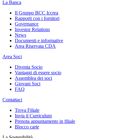
La Banca
Il Gruppo BCC Iccrea
Rapporti con i fornitori
Governance
Investor Relations
News
Documenti e informative
Area Riservata CDA
Area Soci
Diventa Socio
Vantaggi di essere socio
Assemblea dei soci
Giovani Soci
FAQ
Contattaci
Trova Filiale
Invia il Curriculum
Prenota appuntamento in filiale
Blocco carte
La Sostenibilità